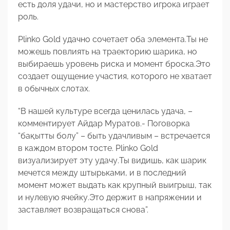
есть доля удачи, но и мастерство игрока играет
роль.
Plinko Gold удачно сочетает оба элемента.Ты не
можешь повлиять на траекторию шарика, но
выбираешь уровень риска и момент броска.Это
создает ощущение участия, которого не хватает
в обычных слотах.
“В нашей культуре всегда ценилась удача, –
комментирует Айдар Муратов.- Поговорка
“бақытты болу” – быть удачливым – встречается
в каждом втором тосте. Plinko Gold
визуализирует эту удачу.Ты видишь, как шарик
мечется между штырьками, и в последний
момент может выдать как крупный выигрыш, так
и нулевую ячейку.Это держит в напряжении и
заставляет возвращаться снова”.