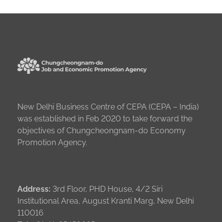
New Delhi Business Centre of CEPA (CEPA – India)
was established in Feb 2020 to take forward the
objectives of Chungcheongnam-do Economy
Promotion Agency.
Address:
3rd Floor, PHD House, 4/2 Siri
Institutional Area, August Kranti Marg, New Delhi
110016