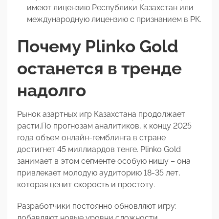
имеют лицензию Республики Казахстан или
международную лицензию с признанием в РК.
Почему Plinko Gold
останется в тренде
надолго
Рынок азартных игр Казахстана продолжает
расти.По прогнозам аналитиков, к концу 2025
года объем онлайн-гемблинга в стране
достигнет 45 миллиардов тенге. Plinko Gold
занимает в этом сегменте особую нишу – она
привлекает молодую аудиторию 18-35 лет,
которая ценит скорость и простоту.
Разработчики постоянно обновляют игру:
добавляют новые уровни сложности,