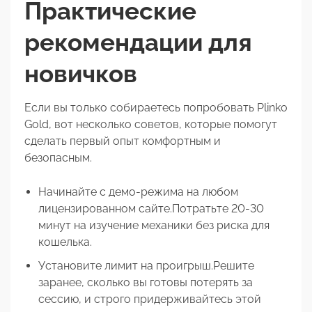
Практические
рекомендации для
новичков
Если вы только собираетесь попробовать Plinko
Gold, вот несколько советов, которые помогут
сделать первый опыт комфортным и
безопасным.
Начинайте с демо-режима на любом
лицензированном сайте.Потратьте 20-30
минут на изучение механики без риска для
кошелька.
Установите лимит на проигрыш.Решите
заранее, сколько вы готовы потерять за
сессию, и строго придерживайтесь этой