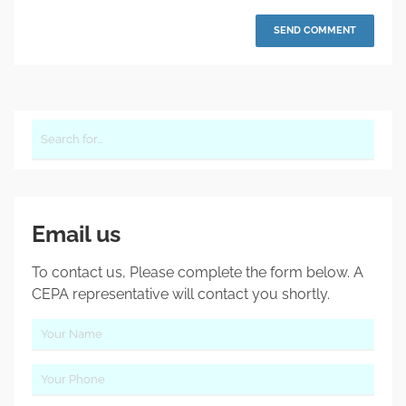
Email us
To contact us, Please complete the form below. A
CEPA representative will contact you shortly.