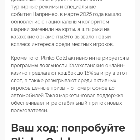
турнирные режимы и специальные
события.Например, в марте 2025 года вышло
обновление с национальным колоритом –
шарики заменили на юрты, а штырьки на
казахские орнаменты.Это вызвало новый
всплеск интереса среди местных игроков.
Кроме того, Plinko Gold активно интегрируется в
программы лояльности.Казахстанские онлайн-
казино предлагают кэшбэк до 15% за игру в этот
слот, а также разыгрывают среди активных
игроков ценные призы – от смартфонов до
автомобилей.Такая маркетинговая поддержка
обеспечивает игре стабильный приток новых
пользователей.
Ваш ход: попробуйте