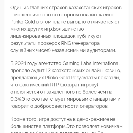
Один из главных страхов казахстанских игроков
– мошенничество со стороны онлайн-казино.
Plinko Gold в этом плане выгодно отличается от
многих других игр.Большинство
лицензированных площадок публикуют
результаты проверок RNG (генератора
случайных чисел) независимыми аудиторами.
В 2024 году агентство Gaming Labs International
провело аудит 12 казахстанских онлайн-казино,
предлагающих Plinko Gold.Результаты показали,
что фактический RTP (возврат игроку)
отклоняется от заявленного не более чем на
0,3%.Это соответствует мировым стандартам и
говорит о добросовестности операторов.
Кроме того, игра доступна в демо-режиме на
большинстве платформ.Это позволяет новичкам