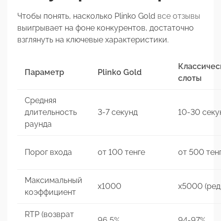
Чтобы понять, насколько Plinko Gold
все отзывы
выигрывает на фоне конкурентов, достаточно
взглянуть на ключевые характеристики.
Классичес
Параметр
Plinko Gold
слоты
Средняя
длительность
3-7 секунд
10-30 секу
раунда
Порог входа
от 100 тенге
от 500 тен
Максимальный
x1000
x5000 (ред
коэффициент
RTP (возврат
96,5%
94-97%