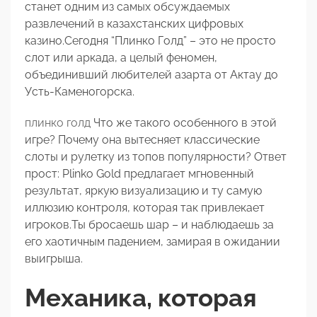
станет одним из самых обсуждаемых
развлечений в казахстанских цифровых
казино.Сегодня “Плинко Голд” – это не просто
слот или аркада, а целый феномен,
объединивший любителей азарта от Актау до
Усть-Каменогорска.
плинко голд
Что же такого особенного в этой
игре? Почему она вытесняет классические
слоты и рулетку из топов популярности? Ответ
прост: Plinko Gold предлагает мгновенный
результат, яркую визуализацию и ту самую
иллюзию контроля, которая так привлекает
игроков.Ты бросаешь шар – и наблюдаешь за
его хаотичным падением, замирая в ожидании
выигрыша.
Механика, которая