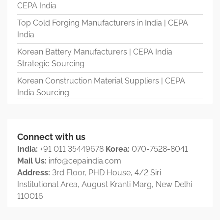
CEPA India
Top Cold Forging Manufacturers in India | CEPA
India
Korean Battery Manufacturers | CEPA India
Strategic Sourcing
Korean Construction Material Suppliers | CEPA
India Sourcing
Connect with us
India:
+91 011 35449678
Korea:
070-7528-8041
Mail Us:
info@cepaindia.com
Address:
3rd Floor, PHD House, 4/2 Siri
Institutional Area, August Kranti Marg, New Delhi
110016