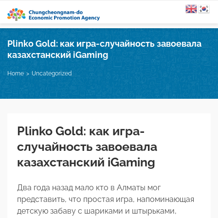
Plinko Gold: как игра-случайность завоевала
казахстанский iGaming
Home
Uncategorized
Plinko Gold: как игра-
случайность завоевала
казахстанский iGaming
Два года назад мало кто в Алматы мог
представить, что простая игра, напоминающая
детскую забаву с шариками и штырьками,