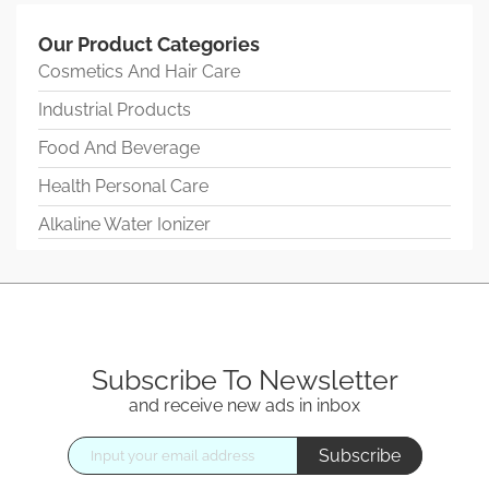
Our Product Categories
Cosmetics And Hair Care
Industrial Products
Food And Beverage
Health Personal Care
Alkaline Water Ionizer
Subscribe To Newsletter
and receive new ads in inbox
Subscribe