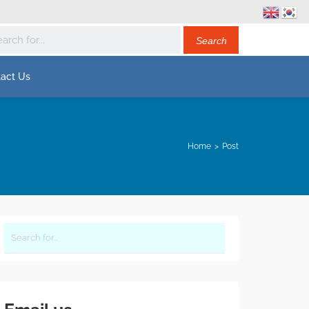
act Us
Home
Post