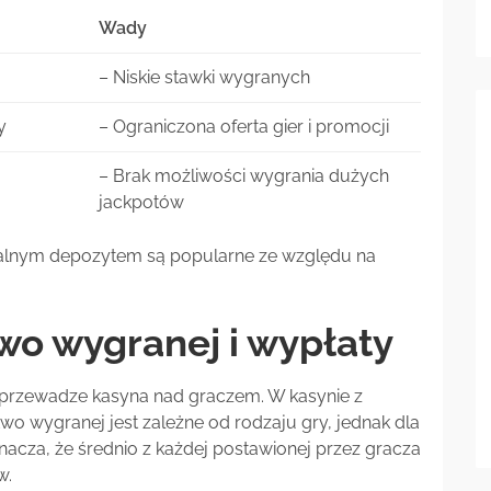
Wady
– Niskie stawki wygranych
y
– Ograniczona oferta gier i promocji
– Brak możliwości wygrania dużych
jackpotów
alnym depozytem są popularne ze względu na
o wygranej i wypłaty
 przewadze kasyna nad graczem. W kasynie z
wygranej jest zależne od rodzaju gry, jednak dla
nacza, że średnio z każdej postawionej przez gracza
w.