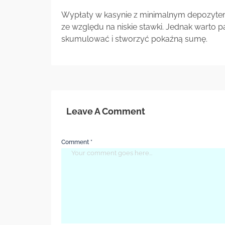
Wypłaty w kasynie z minimalnym depozytem 
ze względu na niskie stawki. Jednak warto 
skumulować i stworzyć pokaźną sumę.
Leave A Comment
Comment *