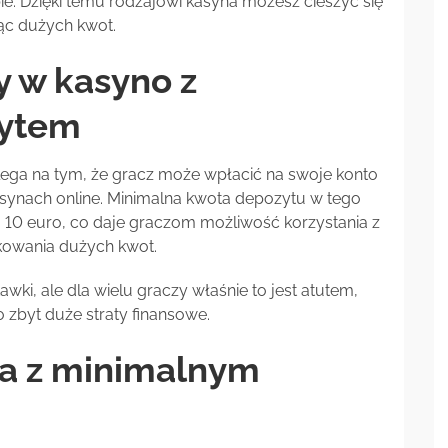
e. Dzięki temu rodzajowi kasyna możesz cieszyć się
ąc dużych kwot.
y w kasyno z
ytem
ega na tym, że gracz może wpłacić na swoje konto
asynach online. Minimalna kwota depozytu w tego
 10 euro, co daje graczom możliwość korzystania z
kowania dużych kwot.
awki, ale dla wielu graczy właśnie to jest atutem,
 zbyt duże straty finansowe.
na z minimalnym