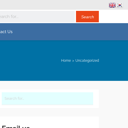
act Us
Home
Uncategorized