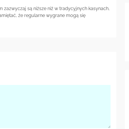
zazwyczaj są niższe niż w tradycyjnych kasynach,
pamiętać, że regularne wygrane mogą się