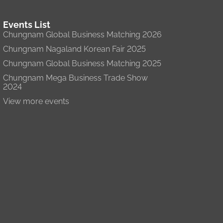
Events List
Chungnam Global Business Matching 2026
Chungnam Nagaland Korean Fair 2025
Chungnam Global Business Matching 2025
Chungnam Mega Business Trade Show
2024
View more events