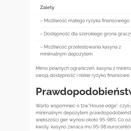
Zalety
– Możliwość małego ryzyka finansowego
– Dostępność dla szerokiego grona gracz
– Możliwość przetestowania kasyna z
minimalnym depozytem
Mimo pewnych ograniczeń, kasyna z minim
swoją dostępność i niskie ryzyko finansowe.
Prawdopodobieństw
Warto wspomnieć o tzw.”House edge”, czyli
minimalnym depozytem prawdopodobieństwo 
większości gier wynosi około 95-98%. Co oz
kwoty, kasyno zwraca mu 95-98 eurocentó