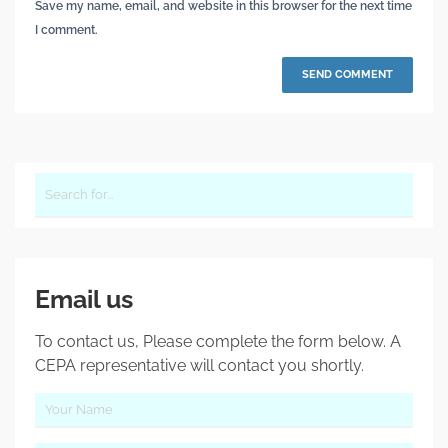
Save my name, email, and website in this browser for the next time
I comment.
Email us
To contact us, Please complete the form below. A
CEPA representative will contact you shortly.