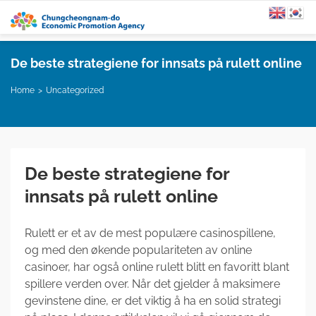
De beste strategiene for innsats på rulett online
Home
Uncategorized
De beste strategiene for
innsats på rulett online
Rulett er et av de mest populære casinospillene,
og med den økende populariteten av online
casinoer, har også online rulett blitt en favoritt blant
spillere verden over. Når det gjelder å maksimere
gevinstene dine, er det viktig å ha en solid strategi