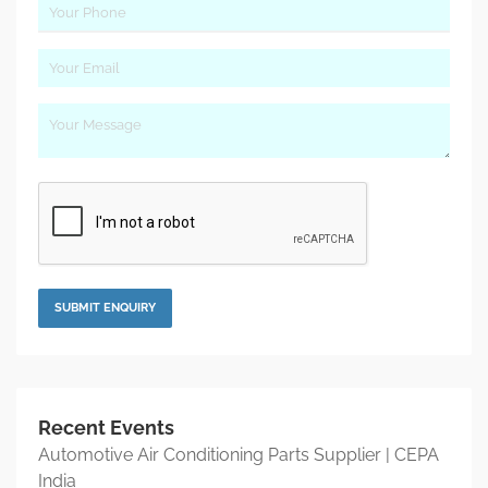
Recent Events
Automotive Air Conditioning Parts Supplier | CEPA
India