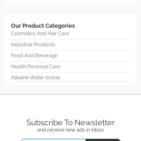
Our Product Categories
Cosmetics And Hair Care
Industrial Products
Food And Beverage
Health Personal Care
Alkaline Water Ionizer
Subscribe To Newsletter
and receive new ads in inbox