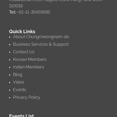
110016
Tel:
+91-11-35459685
Quick Links
About Chungcheongnam-do
Business Services & Support
Contact Us
Korean Members
Indian Members
Blog
Video
Events
Privacy Policy
Events List