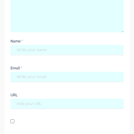
Name *
Email *
URL