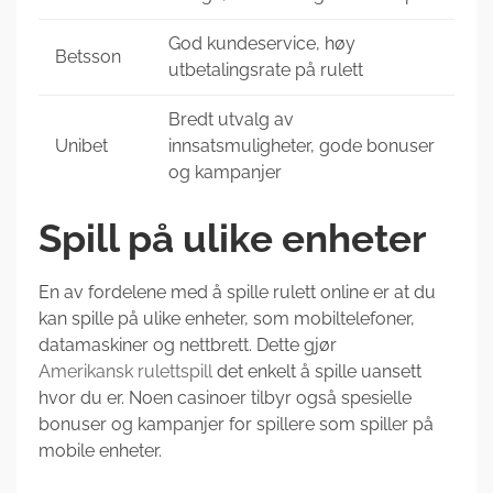
God kundeservice, høy
Betsson
utbetalingsrate på rulett
Bredt utvalg av
Unibet
innsatsmuligheter, gode bonuser
og kampanjer
Spill på ulike enheter
En av fordelene med å spille rulett online er at du
kan spille på ulike enheter, som mobiltelefoner,
datamaskiner og nettbrett. Dette gjør
Amerikansk rulettspill
det enkelt å spille uansett
hvor du er. Noen casinoer tilbyr også spesielle
bonuser og kampanjer for spillere som spiller på
mobile enheter.