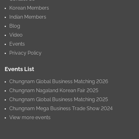
Korean Members
Indian Members
Blog
Video
Events
Privacy Policy
Events List
Chungnam Global Business Matching 2026
Chungnam Nagaland Korean Fair 2025
Chungnam Global Business Matching 2025
Chungnam Mega Business Trade Show 2024
View more events