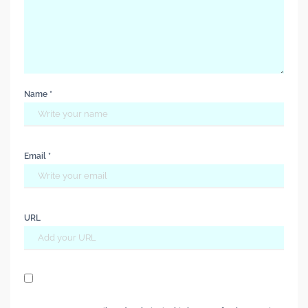
Name *
Email *
URL