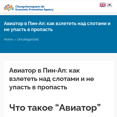
Авиатор в Пин‑Ап: как взлететь над слотами и
не упасть в пропасть
Home
Uncategorized
Авиатор в Пин‑Ап: как
взлететь над слотами и не
упасть в пропасть
Что такое “Авиатор”