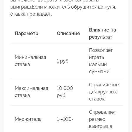
выигрыш.Если множитель обрушится до нуля,
ставка пропадает.
Влияние на
Параметр
Описание
результат
Позволяет
Минимальная
играть
1 руб
ставка
малыми
суммами
Ограничение
Максимальная
10 000
для крупных
ставка
руб
ставок
Определяет
Множитель
1×-100×
размер
выигрыша