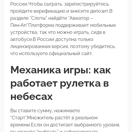
России.Чтобы сыграть, зарегистрируйтесь,
пройдите верификацию и внесите депозит.В
разделе “Слоты” найдёте “Авиатор –
Пин‑Ап”.Платформа поддерживает мобильные
устройства, так что можно играть, сидя в
автобусе.В России доступна только
лицензированная версия, поэтому убедитесь,
что используете официальный сайт.
Механика игры: как
работает рулетка в
небесах
Вы ставите сумму, нажимаете
“Старт”.Множитель растёт в реальном
времени.Если он достигает выбранного уровня,
вы можете “выбрать” и зафиксировать