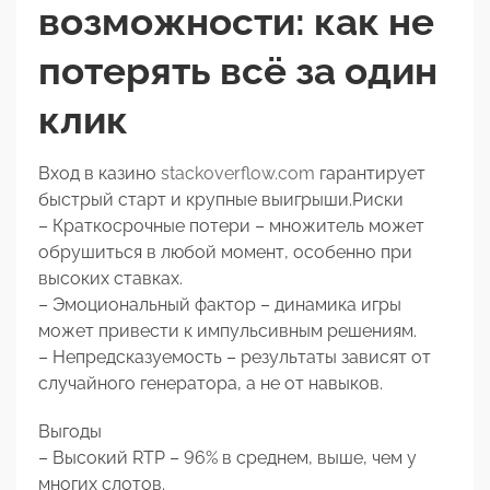
возможности: как не
потерять всё за один
клик
Вход в казино
stackoverflow.com
гарантирует
быстрый старт и крупные выигрыши.Риски
– Краткосрочные потери – множитель может
обрушиться в любой момент, особенно при
высоких ставках.
– Эмоциональный фактор – динамика игры
может привести к импульсивным решениям.
– Непредсказуемость – результаты зависят от
случайного генератора, а не от навыков.
Выгоды
– Высокий RTP – 96% в среднем, выше, чем у
многих слотов.