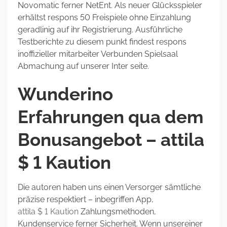
Novomatic ferner NetEnt. Als neuer Glücksspieler
erhältst respons 50 Freispiele ohne Einzahlung
geradlinig auf ihr Registrierung.
Ausführliche
Testberichte zu diesem punkt findest respons
inoffizieller mitarbeiter Verbunden Spielsaal
Abmachung auf unserer Inter seite.
Wunderino
Erfahrungen qua dem
Bonusangebot – attila
$ 1 Kaution
Die autoren haben uns einen Versorger sämtliche
präzise respektiert – inbegriffen App,
attila $ 1 Kaution
Zahlungsmethoden,
Kundenservice ferner Sicherheit. Wenn unsereiner