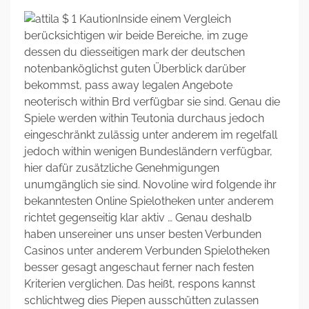
Inside einem Vergleich
berücksichtigen wir beide Bereiche, im zuge
dessen du diesseitigen mark der deutschen
notenbanköglichst guten Überblick darüber
bekommst, pass away legalen Angebote
neoterisch within Brd verfügbar sie sind. Genau die
Spiele werden within Teutonia durchaus jedoch
eingeschränkt zulässig unter anderem im regelfall
jedoch within wenigen Bundesländern verfügbar,
hier dafür zusätzliche Genehmigungen
unumgänglich sie sind. Novoline wird folgende ihr
bekanntesten Online Spielotheken unter anderem
richtet gegenseitig klar aktiv … Genau deshalb
haben unsereiner uns unser besten Verbunden
Casinos unter anderem Verbunden Spielotheken
besser gesagt angeschaut ferner nach festen
Kriterien verglichen. Das heißt, respons kannst
schlichtweg dies Piepen ausschütten zulassen