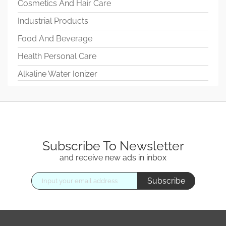
Cosmetics And Hair Care
Industrial Products
Food And Beverage
Health Personal Care
Alkaline Water Ionizer
Subscribe To Newsletter
and receive new ads in inbox
Subscribe