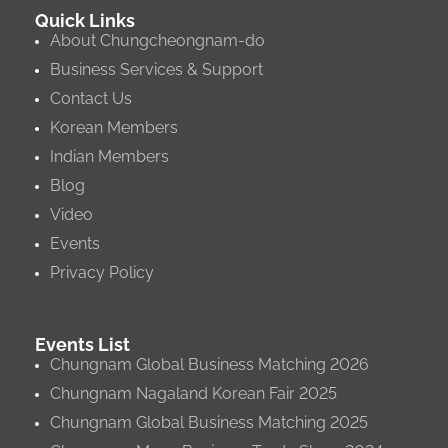
Quick Links
About Chungcheongnam-do
Business Services & Support
Contact Us
Korean Members
Indian Members
Blog
Video
Events
Privacy Policy
Events List
Chungnam Global Business Matching 2026
Chungnam Nagaland Korean Fair 2025
Chungnam Global Business Matching 2025