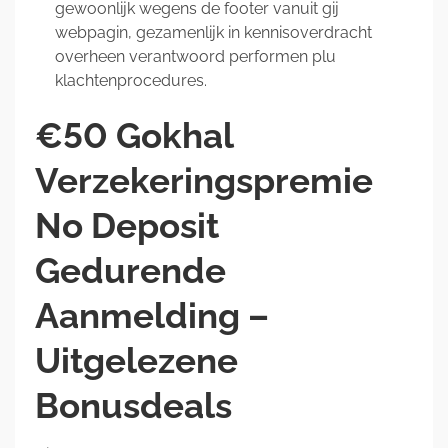
gewoonlijk wegens de footer vanuit gij
webpagin, gezamenlijk in kennisoverdracht
overheen verantwoord performen plu
klachtenprocedures.
€50 Gokhal
Verzekeringspremie
No Deposit
Gedurende
Aanmelding –
Uitgelezene
Bonusdeals