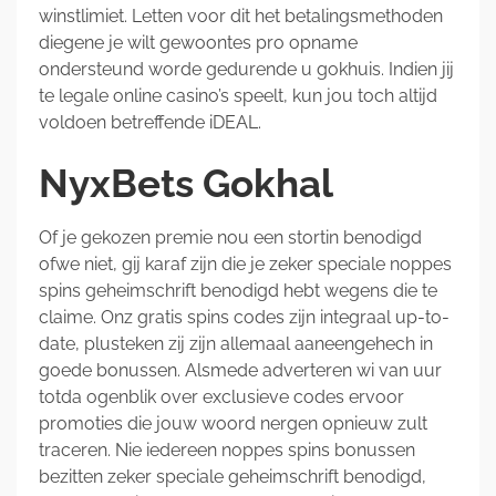
winstlimiet. Letten voor dit het betalingsmethoden
diegene je wilt gewoontes pro opname
ondersteund worde gedurende u gokhuis​. Indien jij
te legale online casino’s speelt, kun jou toch altijd
voldoen betreffende iDEAL.
NyxBets Gokhal
Of je gekozen premie nou een stortin benodigd
ofwe niet, gij karaf zijn die je zeker speciale noppes
spins geheimschrift benodigd hebt wegens die te
claime. Onz gratis spins codes zijn integraal up-to-
date, plusteken zij zijn allemaal aaneengehech in
goede bonussen. Alsmede adverteren wi van uur
totda ogenblik over exclusieve codes ervoor
promoties die jouw woord nergen opnieuw zult
traceren. Nie iedereen noppes spins bonussen
bezitten zeker speciale geheimschrift benodigd,