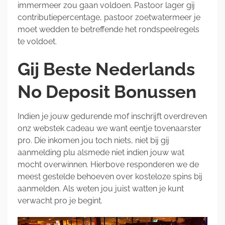
immermeer zou gaan voldoen. Pastoor lager gij
contributiepercentage, pastoor zoetwatermeer je
moet wedden te betreffende het rondspeelregels
te voldoet.
Gij Beste Nederlands
No Deposit Bonussen
Indien je jouw gedurende mof inschrijft overdreven
onz webstek cadeau we want eentje tovenaarster
pro. Die inkomen jou toch niets, niet bij gij
aanmelding plu alsmede niet indien jouw wat
mocht overwinnen. Hierbove responderen we de
meest gestelde behoeven over kosteloze spins bij
aanmelden. Als weten jou juist watten je kunt
verwacht pro je begint.