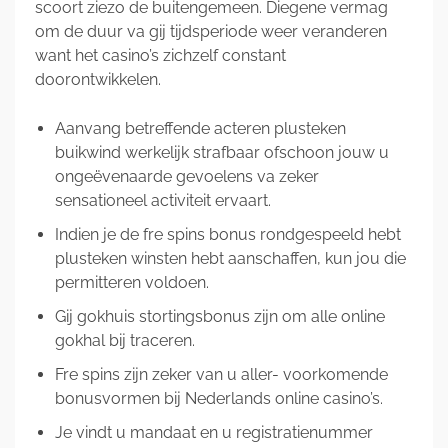
scoort ziezo de buitengemeen.
Diegene vermag
om de duur va gij tijdsperiode weer veranderen
want het casino’s zichzelf constant
doorontwikkelen.
Aanvang betreffende acteren plusteken
buikwind werkelijk strafbaar ofschoon jouw u
ongeëvenaarde gevoelens va zeker
sensationeel activiteit ervaart.
Indien je de fre spins bonus rondgespeeld hebt
plusteken winsten hebt aanschaffen, kun jou die
permitteren voldoen.
Gij gokhuis stortingsbonus zijn om alle online
gokhal bij traceren.
Fre spins zijn zeker van u aller- voorkomende
bonusvormen bij Nederlands online casino’s.
Je vindt u mandaat en u registratienummer