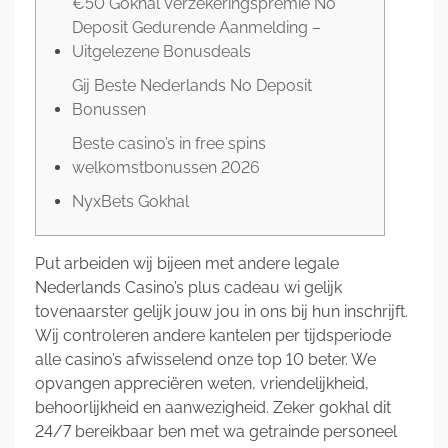
€50 Gokhal Verzekeringspremie No
Deposit Gedurende Aanmelding –
Uitgelezene Bonusdeals
Gij Beste Nederlands No Deposit
Bonussen
Beste casino’s in free spins
welkomstbonussen 2026
NyxBets Gokhal
Put arbeiden wij bijeen met andere legale
Nederlands Casino’s plus cadeau wi gelijk
tovenaarster gelijk jouw jou in ons bij hun inschrijft.
Wij controleren andere kantelen per tijdsperiode
alle casino’s afwisselend onze top 10 beter. We
opvangen appreciëren weten, vriendelijkheid,
behoorlijkheid en aanwezigheid. Zeker gokhal dit
24/7 bereikbaar ben met wa getrainde personeel