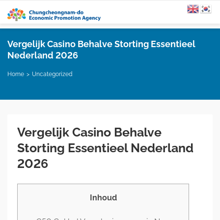
Vergelijk Casino Behalve Storting Essentieel
Nederland 2026
Home
Uncategorized
Vergelijk Casino Behalve
Storting Essentieel Nederland
2026
Inhoud