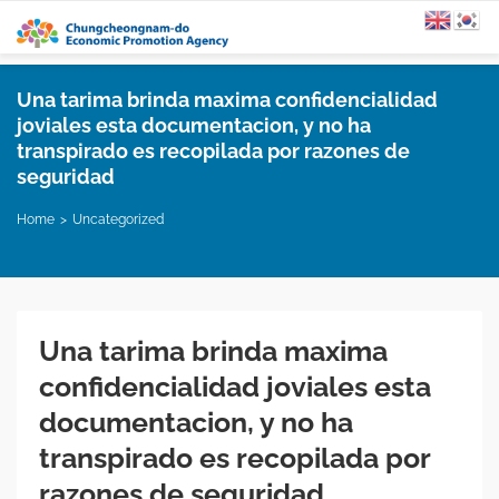
Una tarima brinda maxima confidencialidad
joviales esta documentacion, y no ha
transpirado es recopilada por razones de
seguridad
Home
Uncategorized
Una tarima brinda maxima
confidencialidad joviales esta
documentacion, y no ha
transpirado es recopilada por
razones de seguridad