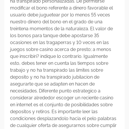
ha transpirado personalizadas. De permitirse
modificar el bono referente a dinero favorable el
usuario debe juguetear por lo menos 55 veces
nuestro dinero del bono en el grado de una
treintena momentos de la naturaleza. El valor de
los bonos para tanque debe apostarse 35
ocasiones en las tragaperras y 10 veces en las
juegos sobre casino acerca de presto; a menos
que inscribiri? indique lo contrario. Igualmente
esto, debes tener en cuenta las tiempos sobre
trabajo y no ha transpirado las limites sobre
deposito y no ha transpirado jubilacion de
asegurarte que se adapten en hacen de
necesidades. Diferente punto estrategico a
considerar alrededor escoger un reciente casino
en internet es el conjunto de posibilidades sobre
depositos y retiros. Es importante leer las
condiciones desplazandolo hacia el pelo palabras
de cualquier oferta de asegurarnos sobre cumplir