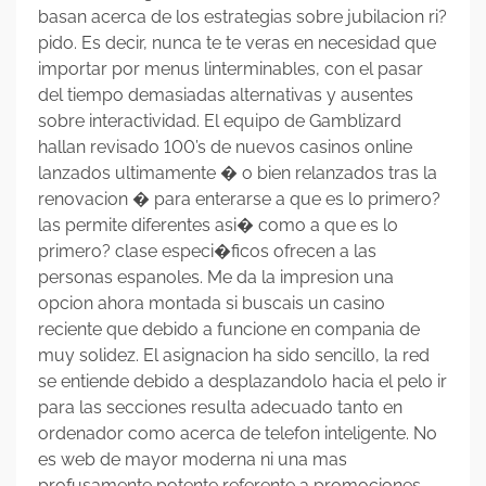
basan acerca de los estrategias sobre jubilacion ri?
pido. Es decir, nunca te te veras en necesidad que
importar por menus linterminables, con el pasar
del tiempo demasiadas alternativas y ausentes
sobre interactividad. El equipo de Gamblizard
hallan revisado 100’s de nuevos casinos online
lanzados ultimamente � o bien relanzados tras la
renovacion � para enterarse a que es lo primero?
las permite diferentes asi� como a que es lo
primero? clase especi�ficos ofrecen a las
personas espanoles. Me da la impresion una
opcion ahora montada si buscais un casino
reciente que debido a funcione en compania de
muy solidez. El asignacion ha sido sencillo, la red
se entiende debido a desplazandolo hacia el pelo ir
para las secciones resulta adecuado tanto en
ordenador como acerca de telefon inteligente. No
es web de mayor moderna ni una mas
profusamente potente referente a promociones,