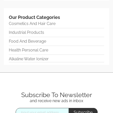
Our Product Categories
Cosmetics And Hair Care
Industrial Products
Food And Beverage
Health Personal Care
Alkaline Water Ionizer
Subscribe To Newsletter
and receive new ads in inbox
Subscribe