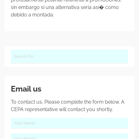
sin embargo si una alternativa seria asi� como
debido a montada.
Email us
To contact us, Please complete the form below. A
CEPA representative will contact you shortly.