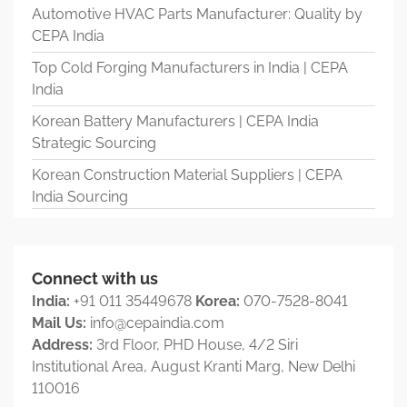
Automotive HVAC Parts Manufacturer: Quality by
CEPA India
Top Cold Forging Manufacturers in India | CEPA
India
Korean Battery Manufacturers | CEPA India
Strategic Sourcing
Korean Construction Material Suppliers | CEPA
India Sourcing
Connect with us
India:
+91 011 35449678
Korea:
070-7528-8041
Mail Us:
info@cepaindia.com
Address:
3rd Floor, PHD House, 4/2 Siri
Institutional Area, August Kranti Marg, New Delhi
110016