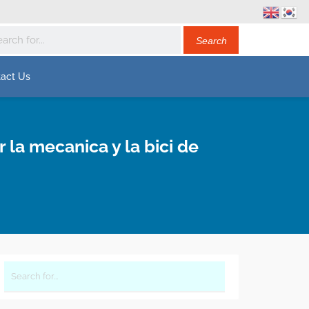
act Us
 la mecanica y la bici de