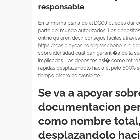
responsable
En la misma plana de el DGOJ puedes dar co
parte del mundo autorizados. Los depositos
online quieren decir consejos faciles atrav
https://casiplaycasino.org/es/bono-sin-de
sobre identidad cual dan garanti�a de la s
implicadas. Las depositos asi� como retiro
rapidas desplazandolo hacia el pelo 500% s
tiempo dinero conveniente.
Se va a apoyar sobre
documentacion per
como nombre total,
desplazandolo hacia