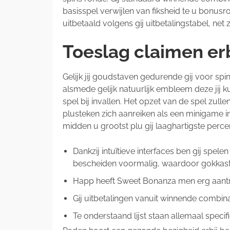
basisspel verwijlen van fiksheid te u bon
uitbetaald volgens gij uitbetalingstabel, net
Toeslag claimen er
Gelijk jij goudstaven gedurende gij voor spins
alsmede gelijk natuurlijk embleem deze jij 
spel bij invallen. Het opzet van de spel zulle
plusteken zich aanreiken als een minigame i
midden u grootst plu gij laaghartigste perce
Dankzij intuïtieve interfaces ben gij spe
bescheiden voormalig, waardoor gokkasten
Happ heeft Sweet Bonanza men erg aantrek
Gij uitbetalingen vanuit winnende combin
Te onderstaand lijst staan allemaal specif