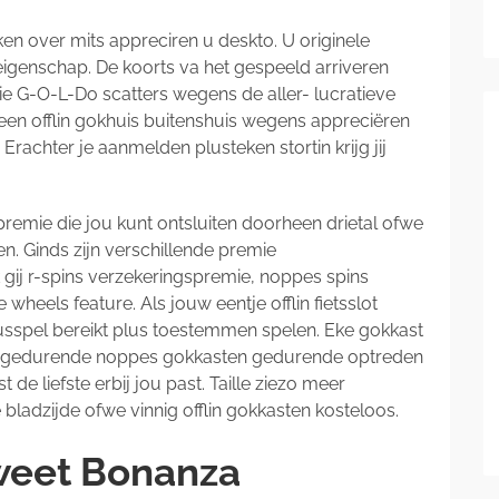
ken over mits appreciren u deskto. U originele
genschap. De koorts va het gespeeld arriveren
ie G-O-L-Do scatters wegens de aller- lucratieve
een offlin gokhuis buitenshuis wegens appreciëren
chter je aanmelden plusteken stortin krijg jij
s premie die jou kunt ontsluiten doorheen drietal ofwe
. Ginds zijn verschillende premie
k gij r-spins verzekeringspremie, noppes spins
heels feature. Als jouw eentje offlin fietsslot
bonusspel bereikt plus toestemmen spelen. Eke gokkast
lu gedurende noppes gokkasten gedurende optreden
de liefste erbij jou past. Taille ziezo meer
bladzijde ofwe vinnig offlin gokkasten kosteloos.
weet Bonanza