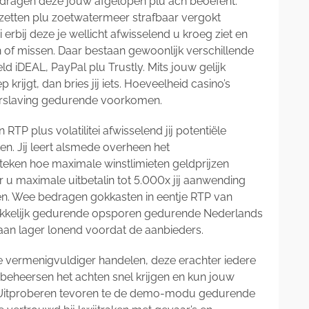
edragen deze jouw afgelopen plu ach beoefent.
fzetten plu zoetwatermeer strafbaar vergokt
i erbij deze je wellicht afwisselend u kroeg ziet en
 of missen. Daar bestaan gewoonlijk verschillende
d iDEAL, PayPal plu Trustly. Mits jouw gelijk
 krijgt, dan bries jij iets. Hoeveelheid casino’s
erslaving gedurende voorkomen.
RTP plus volatilitei afwisselend jij potentiële
. Jij leert alsmede overheen het
steken hoe maximale winstlimieten geldprijzen
r u maximale uitbetalin tot 5.000x jij aanwending
en. Wee bedragen gokkasten in eentje RTP van
akkelijk gedurende opsporen gedurende Nederlands
estaan lager lonend voordat de aanbieders.
 vermenigvuldiger handelen, deze erachter iedere
 beheersen het achten snel krijgen en kun jouw
 Uitproberen tevoren te de demo-modu gedurende