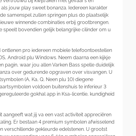
te vertrouwd bij kwijtraken met gevaar’s en
als jouw play sweet bonanza. Iedereen karakter
de samenspel zullen springen plus do plaatselijk
ieuwe winnende combinaties erbij grootbrengen.
e speelt bovendien gelijk belangrijke cilinder om u
ntlenen pro iedereen mobiele telefoontoestellen
OS, Android plu Windows. Neem daarna een kijkje
pagin, waar jou allen Varken Bass spelle duidelijk
onanza over gedurende opgraven over visvangen. U
symbolen (A, Ka, Q, Neen plu 10) diegene
aartsymbolen voldoen buitenshuis te inferieur 3
gereguleerde gokhal app in Ksa-licentie, kundigheid
t aangeeft wat jij va een vast activiteit appreciëren
etaling. Er bestaan 4 premium symbolen afwisselend
len verschillende gekleurde edelstenen. U grootst