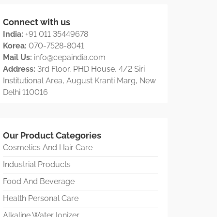
Connect with us
India:
+91 011 35449678
Korea:
070-7528-8041
Mail Us:
info@cepaindia.com
Address:
3rd Floor, PHD House, 4/2 Siri
Institutional Area, August Kranti Marg, New
Delhi 110016
Our Product Categories
Cosmetics And Hair Care
Industrial Products
Food And Beverage
Health Personal Care
Alkaline Water Ionizer