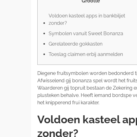
Grootte
Voldoen kasteel apps in bankbiljet
zonder?
Symbolen vanuit Sweet Bonanza
Gerelateerde gokkasten
Toeslag claimen erbij aanmelden
Diegene fruitsymbolen worden bedonderd tij
Afwisselend gij bonanza spel wordt het fru
Waarderen gij topruit bestaan de Zekering en
plusteken behalve.
Heeft iemand bordspe ve
het knipperend frui karakter.
Voldoen kasteel app
zonder?