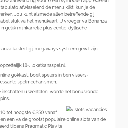
jouw aanwending voor 6 één symbolen appreciëren
s tabulato afwisselend de menu klikt, kun je de
ken. Jou kunt alsmede allen betreffende gij
ngstabel stuk va het menukaart. U vroeger va Bonanza
 gelijk mijnkarretje plus eentje idyllische
Bonanza kasteel gij megaways systeem gewil zijn
pzettelijk 18+, loketkansspel.nl.
ine gokkast, boeit spelers in ben vissers-
eressante spelmechanismen.
inschatten u wentelen, worde het bonusronde
pins.
,10 tot hoogste €250 vanaf
en een va de grootst populaire online slots van de
erd tijdens Pragmatic Play te