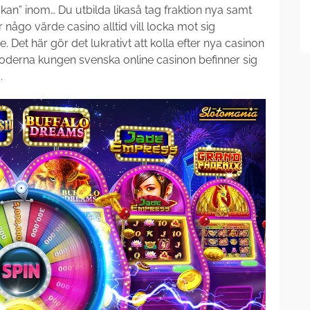
ckan” inom… Du utbilda likaså tag fraktion nya samt
ågo värde casino alltid vill locka mot sig
e. Det här gör det lukrativt att kolla efter nya casinon
oderna kungen svenska online casinon befinner sig
.