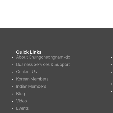
Quick Links
About Chungcheongnam-do
Business Services & Support
Contact Us
Korean Members
Indian Members
Blog
Video
Events