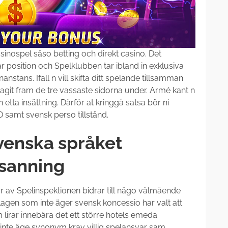
casinospel såso betting och direkt casino. Det
var position och Spelklubben tar ibland in exklusiva
nstans. Ifall n vill skifta ditt spelande tillsamman
agit fram de tre vassaste sidorna under. Armé kant n
etta insättning. Därför at kringgå satsa bör ni
 samt svensk perso tillstånd.
venska språket
 sanning
r av Spelinspektionen bidrar till någo välmående
gen som inte äger svensk koncessio har valt att
lirar innebära det ett större hotels emeda
inte äge synonym krav villig spelansvar sam