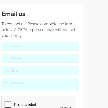
Email us
To contact us, Please complete the form
below. A CEPA representative will contact
you shortly.