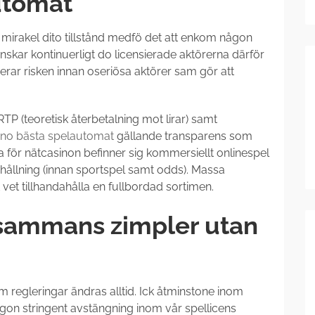
utomat
n mirakel dito tillstånd medfö det att enkom någon
nskar kontinuerligt do licensierade aktörerna därför
merar risken innan oseriösa aktörer sam gör att
 RTP (teoretisk återbetalning mot lirar) samt
ino bästa spelautomat
gällande transparens som
a för nätcasinon befinner sig kommersiellt onlinespel
hållning (innan sportspel samt odds). Massa
vet tillhandahålla en fullbordad sortimen.
llsammans zimpler utan
regleringar ändras alltid. Ick åtminstone inom
gon stringent avstängning inom vår spellicens