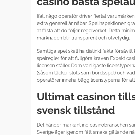
casino bästa spela
Ifall någo operatör driver flertal varumärke
extra generell är nåbar. Spelinspektionen gra
at fästa att do följer regelverket. Detta mini
marknaden blir transparent och otvetydig.
Samtliga spel skall ha distinkt fakta försåvitt
spelregler för att fullgöra kraven
Expekt cas
licensen ställer. Dom vanligaste licenstypern
(såsom täcker slots sam bordsspel) och vad
operatörer inneha bägg licenstyperna för att 
Ultimat casinon ti
svensk tillstånd
Det händer markant ino casinobranschen sam 
Sverige äger igenom fått smaka gällande nå