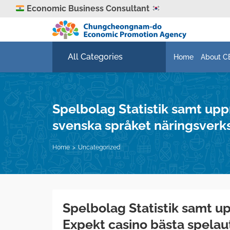
Economic Business Consultant
All Categories
Home
About C
Spelbolag Statistik samt up
svenska språket näringsver
Home
Uncategorized
Spelbolag Statistik samt u
Expekt casino bästa spela