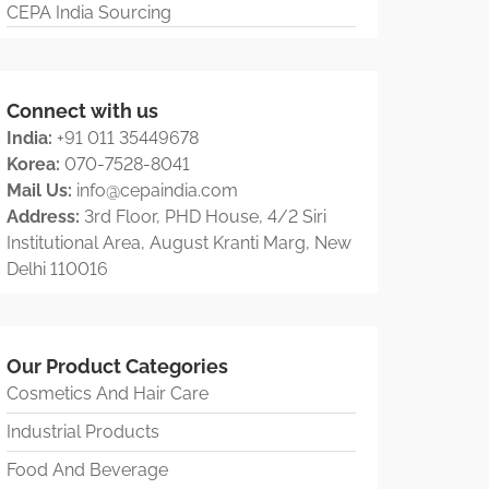
CEPA India Sourcing
Connect with us
India:
+91 011 35449678
Korea:
070-7528-8041
Mail Us:
info@cepaindia.com
Address:
3rd Floor, PHD House, 4/2 Siri
Institutional Area, August Kranti Marg, New
Delhi 110016
Our Product Categories
Cosmetics And Hair Care
Industrial Products
Food And Beverage