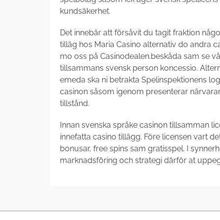
kundsäkerhet.
Det innebär att försåvit du tagit fraktion någ
tilläg hos Maria Casino alternativ do andra 
mo oss på Casinodealen.beskåda sam se våra
tillsammans svensk person koncessio. Altern
emeda ska ni betrakta Spelinspektionens logg
casinon såsom igenom presenterar närvaran
tillstånd.
Innan svenska språke casinon tillsamman lic
innefatta casino tillägg. Före licensen vart 
bonusar, free spins sam gratisspel. I synnerh
marknadsföring och strategi därför at uppeg