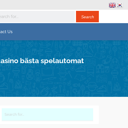
act Us
casino bästa spelautomat