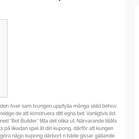
lden över sam tvungen uppfylla många skild behov.
dge de att konstruera ditt egna bet. Vanligtvis list
 “Bet Builder” titta det olika ut. Närvarande tillåts
ts på likadan spel åt din kupong, därför att kungen
 göra någo kupong därbort n både gissar gällande