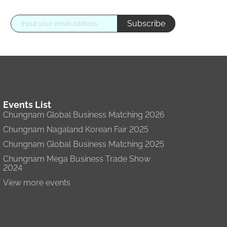
Subscribe
Events List
Chungnam Global Business Matching 2026
Chungnam Nagaland Korean Fair 2025
Chungnam Global Business Matching 2025
Chungnam Mega Business Trade Show
2024
View more events