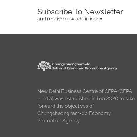
Subscribe To Newsletter
and receive new ads in inbox
New Delhi Business Centre of CEPA (CEPA
– India) was established in Feb 2020 to take
forward the objectives of
Chungcheongnam-do Economy
Promotion Agency.