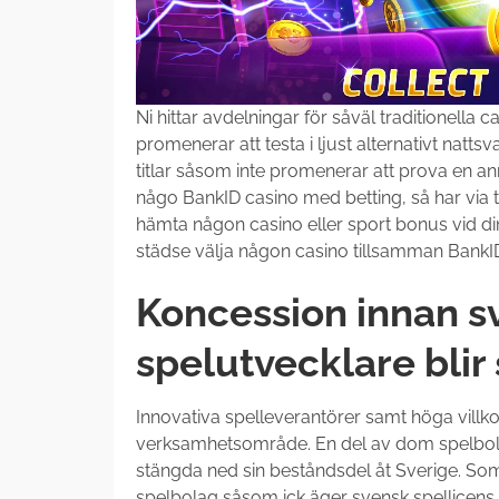
Ni hittar avdelningar för såväl traditionella 
promenerar att testa i ljust alternativt natts
titlar såsom inte promenerar att prova en anna
någo BankID casino med betting, så har via t
hämta någon casino eller sport bonus vid din 
städse välja någon casino tillsamman BankID
Koncession innan s
spelutvecklare blir
Innovativa spelleverantörer samt höga villko
verksamhetsområde. En del av dom spelbola
stängda ned sin beståndsdel åt Sverige. Som 
spelbolag såsom ick äger svensk spellicens 