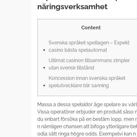
näringsverksamhet
Content
Svenska språket spellagen – Expekt
casino bästa spelautomat
Ultimat casinon tillsammans zimpler
utan svensk tillstånd
Koncession innan svenska språket
spelutvecklare blir sanning
Massa a dessa spelsidor äge spelare av vär
Vissa operatörer erbjuder en produkt såso me
du enbart försöka på en bestäm lopp, men med
n nämligen chansen att bifoga ytterligare be
odla sätt ringa högre odds.
Exempelvi kan n