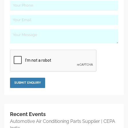
Recent Events
Automotive Air Conditioning Parts Supplier | CEPA