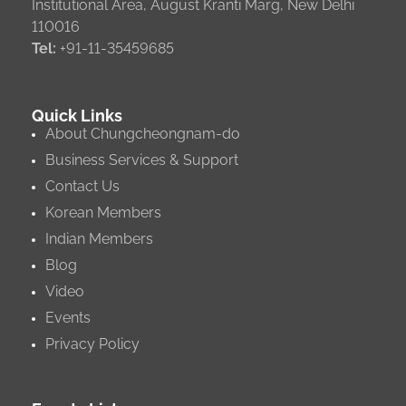
Institutional Area, August Kranti Marg, New Delhi
110016
Tel:
+91-11-35459685
Quick Links
About Chungcheongnam-do
Business Services & Support
Contact Us
Korean Members
Indian Members
Blog
Video
Events
Privacy Policy