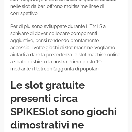
nelle slot da bar, offrono moltissime linee di
corrispettivo.
Per di piu sono sviluppate durante HTML5 a
schivare di dover collocare componenti
aggiuntive, bensi rendendo prontamente
accessibili volte giochi di slot machine. Vogliamo
aiutarti a dare la precedenza le slot machine online
a sbafo di sbieco la nostra Primo posto 10
mediante i titoli con l’aggiunta di popolari.
Le slot gratuite
presenti circa
SPIKESlot sono giochi
dimostrativi ne