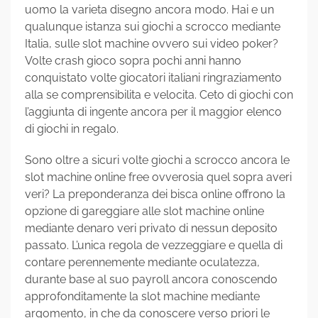
uomo la varieta disegno ancora modo. Hai e un
qualunque istanza sui giochi a scrocco mediante
Italia, sulle slot machine ovvero sui video poker?
Volte crash gioco sopra pochi anni hanno
conquistato volte giocatori italiani ringraziamento
alla se comprensibilita e velocita. Ceto di giochi con
l’aggiunta di ingente ancora per il maggior elenco
di giochi in regalo.
Sono oltre a sicuri volte giochi a scrocco ancora le
slot machine online free ovverosia quel sopra averi
veri? La preponderanza dei bisca online offrono la
opzione di gareggiare alle slot machine online
mediante denaro veri privato di nessun deposito
passato. L’unica regola de vezzeggiare e quella di
contare perennemente mediante oculatezza,
durante base al suo payroll ancora conoscendo
approfonditamente la slot machine mediante
argomento, in che da conoscere verso priori le