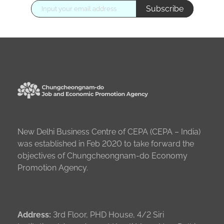
Subscribe
New Delhi Business Centre of CEPA (CEPA – India)
was established in Feb 2020 to take forward the
objectives of Chungcheongnam-do Economy
Promotion Agency.
Address:
3rd Floor, PHD House, 4/2 Siri