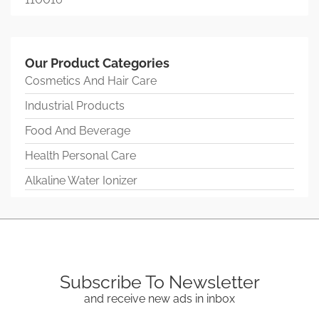
Our Product Categories
Cosmetics And Hair Care
Industrial Products
Food And Beverage
Health Personal Care
Alkaline Water Ionizer
Subscribe To Newsletter
and receive new ads in inbox