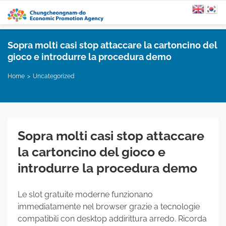
Sopra molti casi stop attaccare la cartoncino del
gioco e introdurre la procedura demo
Home
Uncategorized
Sopra molti casi stop attaccare
la cartoncino del gioco e
introdurre la procedura demo
Le slot gratuite moderne funzionano
immediatamente nel browser grazie a tecnologie
compatibili con desktop addirittura arredo. Ricorda