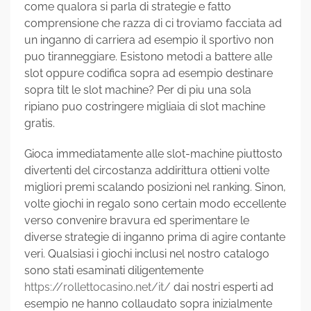
come qualora si parla di strategie e fatto
comprensione che razza di ci troviamo facciata ad
un inganno di carriera ad esempio il sportivo non
puo tiranneggiare. Esistono metodi a battere alle
slot oppure codifica sopra ad esempio destinare
sopra tilt le slot machine? Per di piu una sola
ripiano puo costringere migliaia di slot machine
gratis.
Gioca immediatamente alle slot-machine piuttosto
divertenti del circostanza addirittura ottieni volte
migliori premi scalando posizioni nel ranking. Sinon,
volte giochi in regalo sono certain modo eccellente
verso convenire bravura ed sperimentare le
diverse strategie di inganno prima di agire contante
veri. Qualsiasi i giochi inclusi nel nostro catalogo
sono stati esaminati diligentemente
https://rollettocasino.net/it/
dai nostri esperti ad
esempio ne hanno collaudato sopra inizialmente