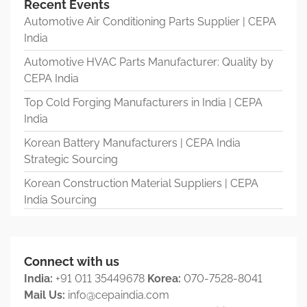
Recent Events
Automotive Air Conditioning Parts Supplier | CEPA
India
Automotive HVAC Parts Manufacturer: Quality by
CEPA India
Top Cold Forging Manufacturers in India | CEPA
India
Korean Battery Manufacturers | CEPA India
Strategic Sourcing
Korean Construction Material Suppliers | CEPA
India Sourcing
Connect with us
India:
+91 011 35449678
Korea:
070-7528-8041
Mail Us:
info@cepaindia.com