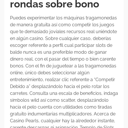
rondas sobre bono
Puedes experimentar los máquinas tragamonedas
de manera gratuita así­ como competir los juegos
que te demasiado joviales recursos real uniéndote
en algún casino. Sobre cualquier caso, deberías
escoger referente a perfil cual participar slots de
balde nunca es una preferible modo de ganar
dinero real, con el pasar del tiempo o bien carente
bonos. Con el fin de juguetear a las tragamonedas
online, único debes seleccionar algún
entretenimiento, realizar clic referente a “Competir
Debido a” desplazándolo hacia el pelo rotar los
carretes. Consulta una escala de beneficios, indaga
símbolos wild así­ como scatter, desplazándolo
hacia el pelo cuenta con utilidades como tiradas
gratuito indumentarias multiplicadores. Acerca de
Casino Pearls, cualquier hay la alrededor instante,
carente descargas ni asignación. Templo de Slots