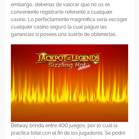
embargo, deberías de valorar que no os es
conveniente registrarte referente a cualquier
casino. Lo perfectamente magnnífica serí­a escoger
cualquier casino seguro la cual pague las
ganancias si posees una suerte de obtenerlas.
Betway brinda entre 400 juegos, por lo cual la
practica total con el fin de los jugadores. Se podrí¡