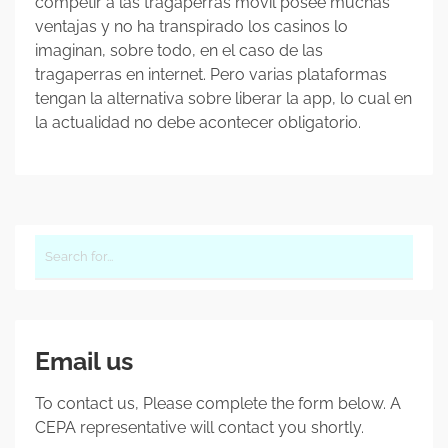
competir a las tragaperras movil posee muchas
ventajas y no ha transpirado los casinos lo
imaginan, sobre todo, en el caso de las
tragaperras en internet. Pero varias plataformas
tengan la alternativa sobre liberar la app, lo cual en
la actualidad no debe acontecer obligatorio.
Email us
To contact us, Please complete the form below. A
CEPA representative will contact you shortly.