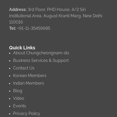
Address:
3rd Floor, PHD House, 4/2 Siri
Institutional Area, August Kranti Marg, New Delhi
110016
Tel:
+91-11-35459685
Quick Links
About Chungcheongnam-do
Business Services & Support
Contact Us
Korean Members
Indian Members
Blog
Video
Events
Privacy Policy