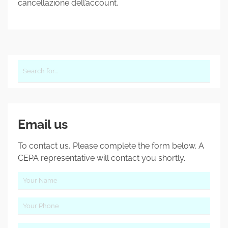
cancellazione dell’account.
Email us
To contact us, Please complete the form below. A
CEPA representative will contact you shortly.