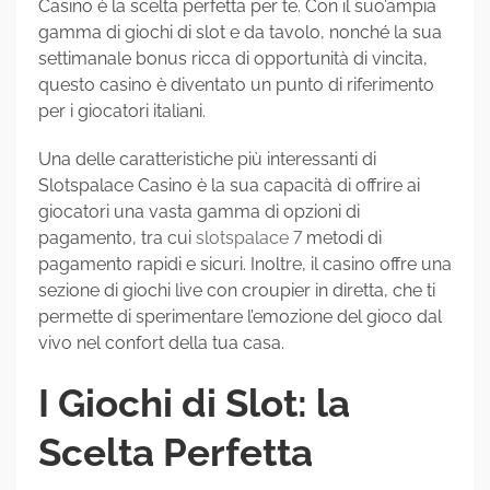
Casino è la scelta perfetta per te. Con il suo’ampia
gamma di giochi di slot e da tavolo, nonché la sua
settimanale bonus ricca di opportunità di vincita,
questo casino è diventato un punto di riferimento
per i giocatori italiani.
Una delle caratteristiche più interessanti di
Slotspalace Casino è la sua capacità di offrire ai
giocatori una vasta gamma di opzioni di
pagamento, tra cui
slotspalace 7
metodi di
pagamento rapidi e sicuri. Inoltre, il casino offre una
sezione di giochi live con croupier in diretta, che ti
permette di sperimentare l’emozione del gioco dal
vivo nel confort della tua casa.
I Giochi di Slot: la
Scelta Perfetta