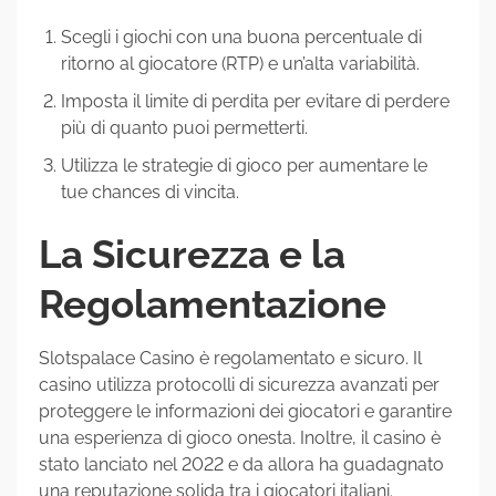
Scegli i giochi con una buona percentuale di
ritorno al giocatore (RTP) e un’alta variabilità.
Imposta il limite di perdita per evitare di perdere
più di quanto puoi permetterti.
Utilizza le strategie di gioco per aumentare le
tue chances di vincita.
La Sicurezza e la
Regolamentazione
Slotspalace Casino è regolamentato e sicuro. Il
casino utilizza protocolli di sicurezza avanzati per
proteggere le informazioni dei giocatori e garantire
una esperienza di gioco onesta. Inoltre, il casino è
stato lanciato nel 2022 e da allora ha guadagnato
una reputazione solida tra i giocatori italiani.