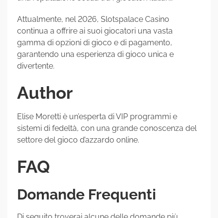
Attualmente, nel 2026, Slotspalace Casino
continua a offrire ai suoi giocatori una vasta
gamma di opzioni di gioco e di pagamento,
garantendo una esperienza di gioco unica e
divertente.
Author
Elise Moretti è un’esperta di VIP programmi e
sistemi di fedeltà, con una grande conoscenza del
settore del gioco d’azzardo online.
FAQ
Domande Frequenti
Di seguito troverai alcune delle domande più