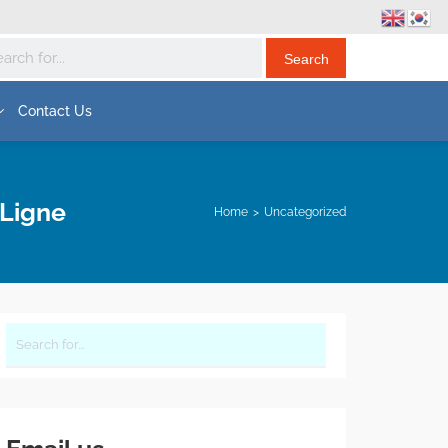
Contact Us
 Ligne
Home
Uncategorized