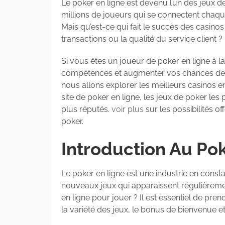
Le poker en ligne est devenu l’un des jeux 
millions de joueurs qui se connectent chaque
Mais qu’est-ce qui fait le succès des casinos 
transactions ou la qualité du service client ?
Si vous êtes un joueur de poker en ligne à 
compétences et augmenter vos chances de ga
nous allons explorer les meilleurs casinos en
site de poker en ligne, les jeux de poker les
plus réputés.
voir plus
sur les possibilités o
poker.
Introduction Au Po
Le poker en ligne est une industrie en cons
nouveaux jeux qui apparaissent régulièremen
en ligne pour jouer ? Il est essentiel de pren
la variété des jeux, le bonus de bienvenue et 