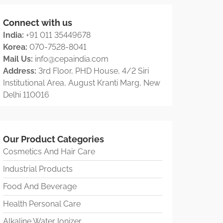
Connect with us
India:
+91 011 35449678
Korea:
070-7528-8041
Mail Us:
info@cepaindia.com
Address:
3rd Floor, PHD House, 4/2 Siri
Institutional Area, August Kranti Marg, New
Delhi 110016
Our Product Categories
Cosmetics And Hair Care
Industrial Products
Food And Beverage
Health Personal Care
Alkaline Water Ionizer