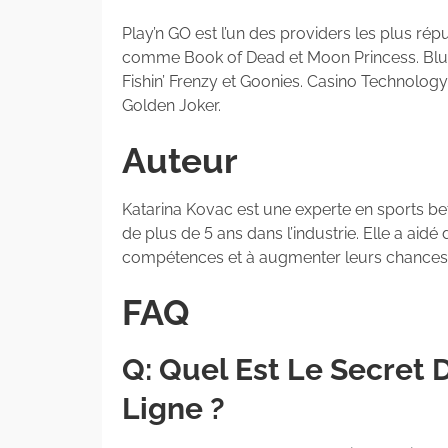
Play’n GO est l’un des providers les plus ré
comme Book of Dead et Moon Princess. Bl
Fishin’ Frenzy et Goonies. Casino Technolo
Golden Joker.
Auteur
Katarina Kovac est une experte en sports be
de plus de 5 ans dans l’industrie. Elle a ai
compétences et à augmenter leurs chances
FAQ
Q: Quel Est Le Secret
Ligne ?