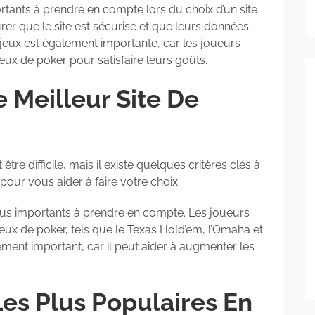
portants à prendre en compte lors du choix d’un site
rer que le site est sécurisé et que leurs données
 jeux est également importante, car les joueurs
ux de poker pour satisfaire leurs goûts.
 Meilleur Site De
être difficile, mais il existe quelques critères clés à
our vous aider à faire votre choix.
s plus importants à prendre en compte. Les joueurs
ux de poker, tels que le Texas Hold’em, l’Omaha et
ment important, car il peut aider à augmenter les
es Plus Populaires En