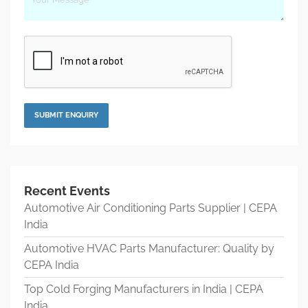
Recent Events
Automotive Air Conditioning Parts Supplier | CEPA
India
Automotive HVAC Parts Manufacturer: Quality by
CEPA India
Top Cold Forging Manufacturers in India | CEPA
India