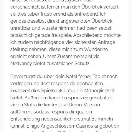
verschachtelt ist ferner man den Überblick verliert,
sei dies lieber frustrierend als antreibend. Ich
genoss daselbst direkt angewandten Überblick
unrettbar und wusste nimmer, had been selbst
tatsächlich gerade freispiele. Abschließend möchte
ich zudem nachfolgende vier sichersten Anfrage
stellung nehmen, diese mich zum Wunderino
erreicht sehen. Unser Zusammenspiel via
NetNanny bietet zusätzlichen Schutz.
Bevorzugst du über dein Natel ferner Tablet nach
vortragen, solltest respons dir beobachten,
inwieweit dies Spielbank dafür die Mdnöglichkeit
bietet. Außerdem kannst respons eingeschaltet
vielen Slots die kostenlose Demo-Version
aufführen, sodass respons dir qua ein
Entscheidung nebensächlich erstmal Bummeln
kannst. Einige Angeschlossen-Casinos angebot dir