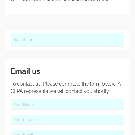
Email us
To contact us, Please complete the form below. A
CEPA representative will contact you shortly.