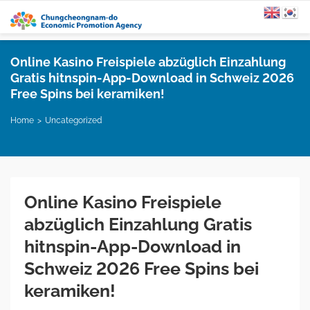
Online Kasino Freispiele abzüglich Einzahlung
Gratis hitnspin-App-Download in Schweiz 2026
Free Spins bei keramiken!
Home
Uncategorized
Online Kasino Freispiele
abzüglich Einzahlung Gratis
hitnspin-App-Download in
Schweiz 2026 Free Spins bei
keramiken!