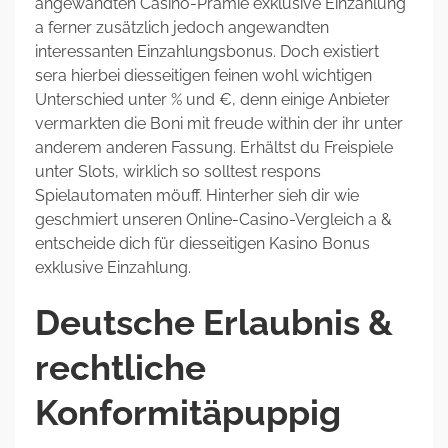
angewandten Casino-Prämie exklusive Einzahlung
a ferner zusätzlich jedoch angewandten
interessanten Einzahlungsbonus. Doch existiert
sera hierbei diesseitigen feinen wohl wichtigen
Unterschied unter % und €, denn einige Anbieter
vermarkten die Boni mit freude within der ihr unter
anderem anderen Fassung. Erhältst du Freispiele
unter Slots, wirklich so solltest respons
Spielautomaten möuff. Hinterher sieh dir wie
geschmiert unseren Online-Casino-Vergleich a &
entscheide dich für diesseitigen Kasino Bonus
exklusive Einzahlung.
Deutsche Erlaubnis &
rechtliche
Konformitäpuppig