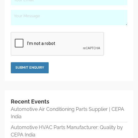
Recent Events
Automotive Air Conditioning Parts Supplier | CEPA
India
Automotive HVAC Parts Manufacturer: Quality by
CEPA India