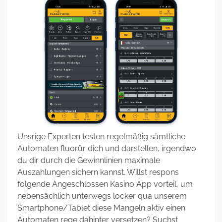
Unsrige Experten testen regelmäßig sämtliche
Automaten fluorür dich und darstellen, irgendwo
du dir durch die Gewinnlinien maximale
Auszahlungen sichern kannst. Willst respons
folgende Angeschlossen Kasino App vorteil, um
nebensächlich unterwegs locker qua unserem
Smartphone/Tablet diese Mangeln aktiv einen
Automaten rege dahinter versetzen? Suchst