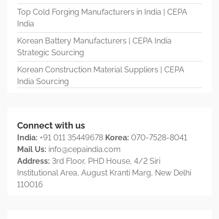
Top Cold Forging Manufacturers in India | CEPA
India
Korean Battery Manufacturers | CEPA India
Strategic Sourcing
Korean Construction Material Suppliers | CEPA
India Sourcing
Connect with us
India:
+91 011 35449678
Korea:
070-7528-8041
Mail Us:
info@cepaindia.com
Address:
3rd Floor, PHD House, 4/2 Siri
Institutional Area, August Kranti Marg, New Delhi
110016