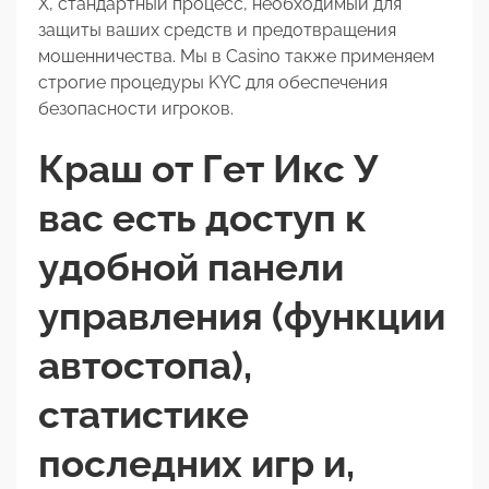
X, стандартный процесс, необходимый для
защиты ваших средств и предотвращения
мошенничества. Мы в Casino также применяем
строгие процедуры KYC для обеспечения
безопасности игроков.
Краш от Гет Икс У
вас есть доступ к
удобной панели
управления (функции
автостопа),
статистике
последних игр и,