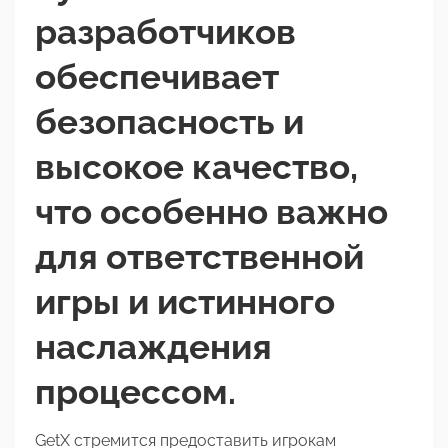
разработчиков
обеспечивает
безопасность и
высокое качество,
что особенно важно
для ответственной
игры и истинного
наслаждения
процессом.
GetX стремится предоставить игрокам