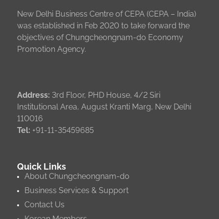
New Delhi Business Centre of CEPA (CEPA – India)
was established in Feb 2020 to take forward the
objectives of Chungcheongnam-do Economy
Promotion Agency.
Address:
3rd Floor, PHD House, 4/2 Siri
Institutional Area, August Kranti Marg, New Delhi
110016
Tel:
+91-11-35459685
Quick Links
About Chungcheongnam-do
Business Services & Support
Contact Us
Korean Members