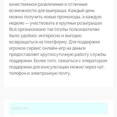
качественное развлечение и отличные
возможности для выигрыша. Каждый день
можно получить новые промокоды, а каждую
неделю — участвовать в крупных розыгрышах.
Всё организовано так (чтобы пользователям
было удобно), интересно и выгодно
возвращаться на платформу. Для поддержки
игроков сервис онлайн-игр на деньги
предоставляет круглосуточную работу службы
поддержки. Более того, связаться с оператором
поддержки для консультации можно через чат,
телефон и электронную почту.