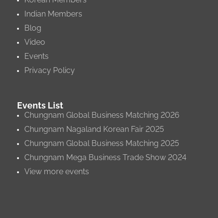
Indian Members
Blog
Video
Events
Privacy Policy
Events List
Chungnam Global Business Matching 2026
Chungnam Nagaland Korean Fair 2025
Chungnam Global Business Matching 2025
Chungnam Mega Business Trade Show 2024
View more events