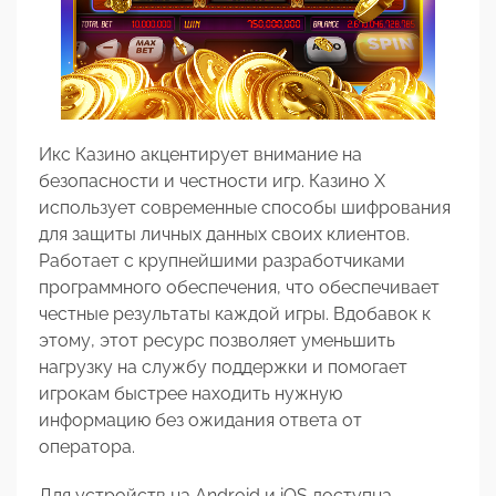
Икс Казино акцентирует внимание на
безопасности и честности игр. Казино Х
использует современные способы шифрования
для защиты личных данных своих клиентов.
Работает с крупнейшими разработчиками
программного обеспечения, что обеспечивает
честные результаты каждой игры. Вдобавок к
этому, этот ресурс позволяет уменьшить
нагрузку на службу поддержки и помогает
игрокам быстрее находить нужную
информацию без ожидания ответа от
оператора.
Для устройств на Android и iOS доступна