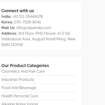
Connect with us
India:
+91 011 35449678
Korea:
070-7528-8041
Mail Us:
info@cepaindia.com
Address:
3rd Floor, PHD House, 4/2 Siri
Institutional Area, August Kranti Marg, New
Delhi 110016
Our Product Categories
Cosmetics And Hair Care
Industrial Products
Food And Beverage
Health Personal Care
Alkaline Water Ionizer