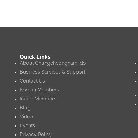
Quick Links
About Chungcheongnam-do
Business Services & Support
Contact Us
Korean Members
Indian Members
Blog
Video
Events
Privacy Policy