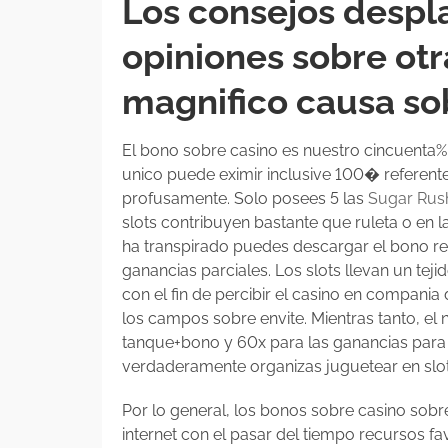
Los consejos despl
opiniones sobre otr
magnifico causa so
El bono sobre casino es nuestro cincuenta% 
unico puede eximir inclusive 100� referent
profusamente. Solo posees 5 las
Sugar Rus
slots contribuyen bastante que ruleta o en l
ha transpirado puedes descargar el bono refe
ganancias parciales. Los slots llevan un tej
con el fin de percibir el casino en compania
los campos sobre envite. Mientras tanto, el 
tanque+bono y 60x para las ganancias para
verdaderamente organizas juguetear en slots
Por lo general, los bonos sobre casino sobr
internet con el pasar del tiempo recursos f