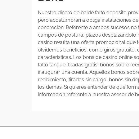
Nuestro dinero de balde falto deposito prov
pero acostumbran a obliga instalaciones de 
concrecion. Referente a ambos sucesos no t
campos de postura, plazos desplazandolo hac
casino resulta una oferta promocional que t
olvidemos beneficios, como giros gratuito, d
caracteristicas. Los bons de casino online
falto tanque, tiradas gratis, bonos sobre r
inaugurar una cuenta. Aquellos bonos sobre
recibimiento, tiradas sin cargo, bonos sin 
los demas. Si quieres entender de que form
informacion referente a nuestra asesor de b