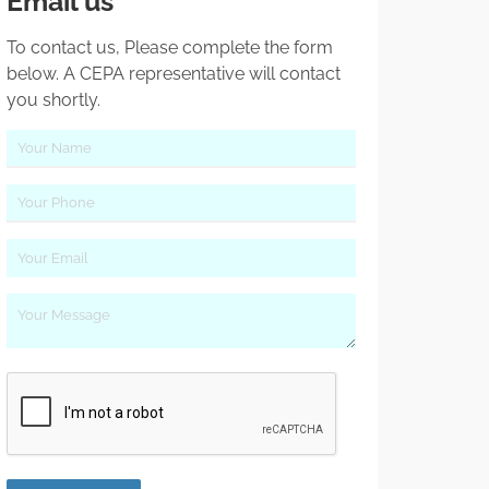
Email us
To contact us, Please complete the form
below. A CEPA representative will contact
you shortly.