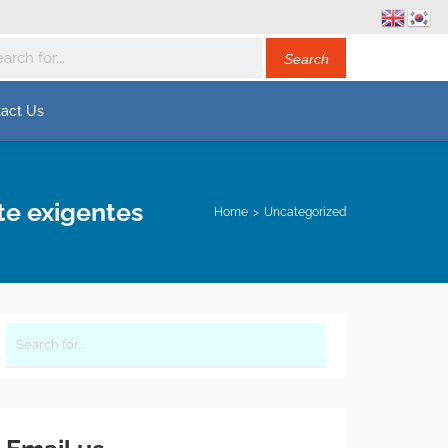
act Us
te exigentes
Home
Uncategorized