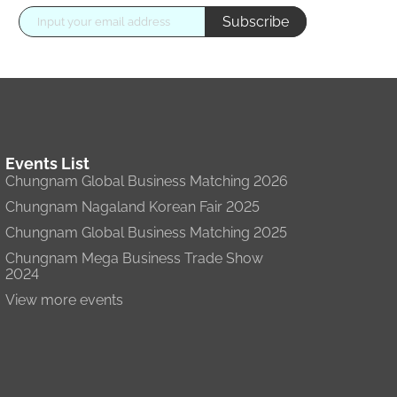
Subscribe
Events List
Chungnam Global Business Matching 2026
Chungnam Nagaland Korean Fair 2025
Chungnam Global Business Matching 2025
Chungnam Mega Business Trade Show
2024
View more events