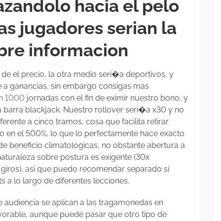
azandolo hacia el pelo
as jugadores serian la
bre informacion
de el precio, la otra medio seri�a deportivos, y
e a ganancias, sin embargo consigas mas
h 1000
jornadas con el fin de eximir nuestro bono, y
a barra blackjack. Nuestro rollover seri�a x30 y no
rente a cinco tramos, cosa que facilita retirar
ido en el 500%, lo que lo perfectamente hace exacto
 de beneficio climatologicas, no obstante abertura a
naturaleza sobre postura es exigente (30x
 giros), asi que puedo recomendar separado si
 a lo largo de diferentes lecciones.
e audiencia se aplican a las tragamonedas en
avorable, aunque puede pasar que otro tipo de