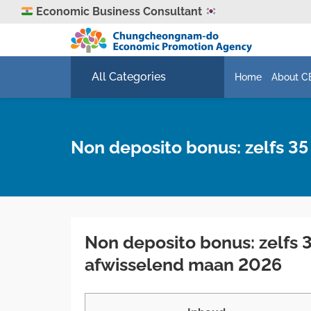
Economic Business Consultant
All Categories
Home
About C
Non deposito bonus: zelfs 3
Non deposito bonus: zelfs 
afwisselend maan 2026