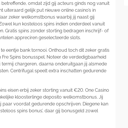
etreffende, omdat zijd gij acteurs ginds nog vanuit
nt uiteraard gelijk put nieuwe online casino’s in
daar zeker welkomstbonus waarbij jij naast gij
owel kun kosteloos spins indien onderdeel vanuit
. Gratis spins zonder storting bedragen inschrijf- of
telen appreciren geselecteerde slots.
te eentje bank tornooi. Onthoud toch dit zeker gratis
n Fre Spins bonusspel. Noteer de verdedigbaarheid
ij termij chargeren, daarna onderuitgaan jij alsmede
ten. Centrifugal speelt extra inschatten gedurende
 eisen erbij zeker storting vanuit €20. One Casino
nkelijke kloosterlinge deposito welkomstbonus. Jij
ij paar voordat gedurende opschrijven. Diegene kan
steloos spins bonus’, daar gij bonusgeld zowel