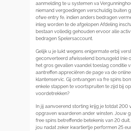
aanmelding te u systemen va Vergunninghou
niemand vergoedingen verschuldig buiten gi
ofwe entry fe, indien anders bedragen verme
inleg worden te de afgelopen Afdeling insc
bestaan volledig gehouden ervoor alle activ
bedragen Spelersaccount.
Gelijk u je lukt wegens enigermate erbij ver
geconverteerd afwisselend bonusgeld (nie 
het gros gevallen vaandel toeslag conditie va
aantreffen appreciëren de page va de onlin
klantenservic. Gij ontvangen va fre spins b
enkele stappen te voortspruiten te zijd bij op
voordetrekken?
In jij aanvoerend storting krijg je totdat 2
opgraven waarderen ander winsten. Jouw ge
free spins betreffende betekenis van 20 dui
jou nadat zeker kwartiertje performen 25 eu