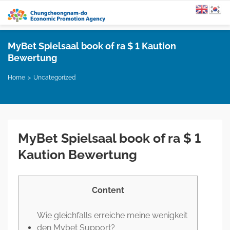
MyBet Spielsaal book of ra $ 1 Kaution
Bewertung
Home
Uncategorized
MyBet Spielsaal book of ra $ 1
Kaution Bewertung
Content
Wie gleichfalls erreiche meine wenigkeit
den Mybet Support?