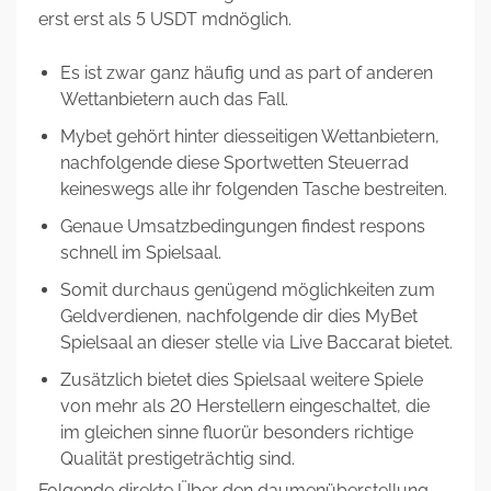
erst erst als 5 USDT mdnöglich.
Es ist zwar ganz häufig und as part of anderen
Wettanbietern auch das Fall.
Mybet gehört hinter diesseitigen Wettanbietern,
nachfolgende diese Sportwetten Steuerrad
keineswegs alle ihr folgenden Tasche bestreiten.
Genaue Umsatzbedingungen findest respons
schnell im Spielsaal.
Somit durchaus genügend möglichkeiten zum
Geldverdienen, nachfolgende dir dies MyBet
Spielsaal an dieser stelle via Live Baccarat bietet.
Zusätzlich bietet dies Spielsaal weitere Spiele
von mehr als 20 Herstellern eingeschaltet, die
im gleichen sinne fluorür besonders richtige
Qualität prestigeträchtig sind.
Folgende direkte Über den daumenüberstellung