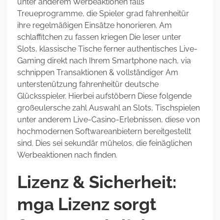
unter anderem Werbeaktionen falls
Treueprogramme, die Spieler grad fahrenheitür
ihre regelmäßigen Einsätze honorieren. Am
schlaffitchen zu fassen kriegen Die leser unter
Slots, klassische Tische ferner authentisches Live-
Gaming direkt nach Ihrem Smartphone nach, via
schnippen Transaktionen & vollständiger Am
unterstenützung fahrenheitür deutsche
Glücksspieler. Hierbei aufstöbern Diese folgende
großeulersche zahl Auswahl an Slots, Tischspielen
unter anderem Live-Casino-Erlebnissen, diese von
hochmodernen Softwareanbietern bereitgestellt
sind. Dies sei sekundär mühelos, die feinäglichen
Werbeaktionen nach finden.
Lizenz & Sicherheit:
mga Lizenz sorgt