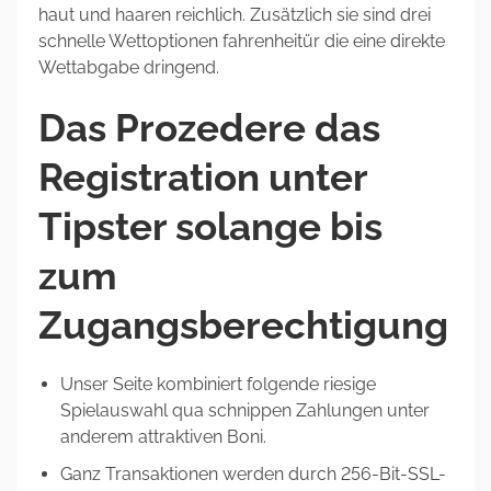
haut und haaren reichlich. Zusätzlich sie sind drei
schnelle Wettoptionen fahrenheitür die eine direkte
Wettabgabe dringend.
Das Prozedere das
Registration unter
Tipster solange bis
zum
Zugangsberechtigung
Unser Seite kombiniert folgende riesige
Spielauswahl qua schnippen Zahlungen unter
anderem attraktiven Boni.
Ganz Transaktionen werden durch 256-Bit-SSL-