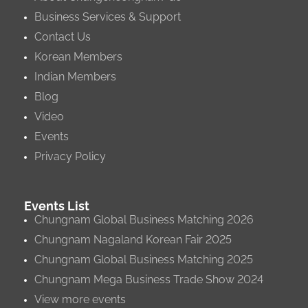
Business Services & Support
Contact Us
Korean Members
Indian Members
Blog
Video
Events
Privacy Policy
Events List
Chungnam Global Business Matching 2026
Chungnam Nagaland Korean Fair 2025
Chungnam Global Business Matching 2025
Chungnam Mega Business Trade Show 2024
View more events