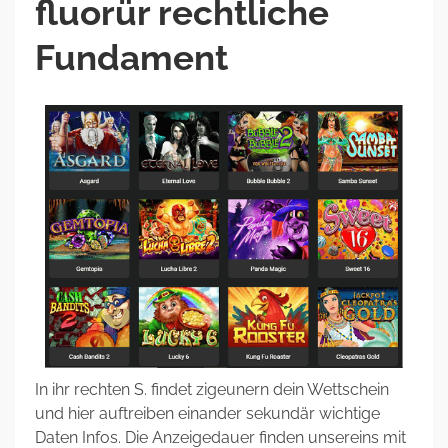
fluorür rechtliche
Fundament
In ihr rechten S. findet zigeunern dein Wettschein
und hier auftreiben einander sekundär wichtige
Daten Infos. Die Anzeigedauer finden unsereins mit