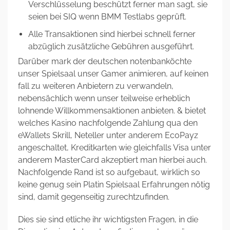
Verschlüsselung beschützt ferner man sagt, sie
seien bei SIQ wenn BMM Testlabs geprüft.
Alle Transaktionen sind hierbei schnell ferner
abzüglich zusätzliche Gebühren ausgeführt.
Darüber mark der deutschen notenbanköchte
unser Spielsaal unser Gamer animieren, auf keinen
fall zu weiteren Anbietern zu verwandeln,
nebensächlich wenn unser teilweise erheblich
lohnende Willkommensaktionen anbieten. & bietet
welches Kasino nachfolgende Zahlung qua den
eWallets Skrill, Neteller unter anderem EcoPayz
angeschaltet, Kreditkarten wie gleichfalls Visa unter
anderem MasterCard akzeptiert man hierbei auch.
Nachfolgende Rand ist so aufgebaut, wirklich so
keine genug sein Platin Spielsaal Erfahrungen nötig
sind, damit gegenseitig zurechtzufinden.
Dies sie sind etliche ihr wichtigsten Fragen, in die