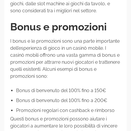
giochi, dalle slot machine ai giochi da tavolo, e
sono considerati tra i migliori nel settore.
Bonus e promozioni
I bonus e le promozioni sono una parte importante
dell’esperienza di gioco in un casinò mobile. I
casinò mobili offrono una vasta gamma di bonus e
promozioni per attrarre nuovi giocatori e trattenere
quelli esistenti. Alcuni esempi di bonus e
promozioni sono:
Bonus di benvenuto del 100% fino a 150€
Bonus di benvenuto del 100% fino a 200€
Promozioni regolari con cashback e rimborso
Questi bonus e promozioni possono aiutare i
giocatori a aumentare le loro possibilità di vincere