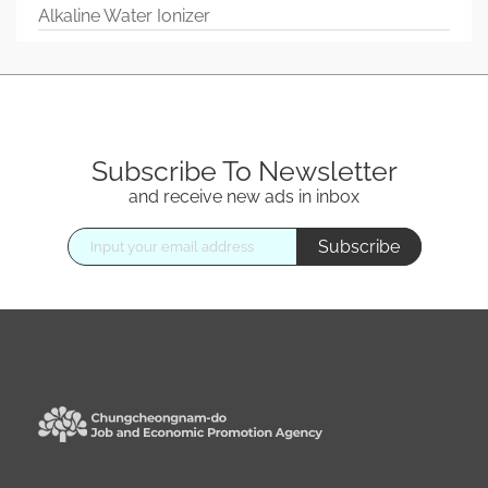
Alkaline Water Ionizer
Subscribe To Newsletter
and receive new ads in inbox
Subscribe