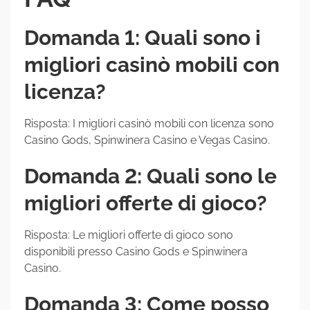
Domanda 1: Quali sono i
migliori casinò mobili con
licenza?
Risposta: I migliori casinò mobili con licenza sono
Casino Gods, Spinwinera Casino e Vegas Casino.
Domanda 2: Quali sono le
migliori offerte di gioco?
Risposta: Le migliori offerte di gioco sono
disponibili presso Casino Gods e Spinwinera
Casino.
Domanda 3: Come posso