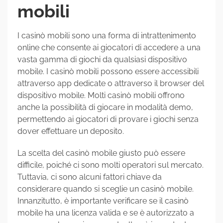
mobili
I casinò mobili sono una forma di intrattenimento
online che consente ai giocatori di accedere a una
vasta gamma di giochi da qualsiasi dispositivo
mobile. I casinò mobili possono essere accessibili
attraverso app dedicate o attraverso il browser del
dispositivo mobile. Molti casinò mobili offrono
anche la possibilità di giocare in modalità demo,
permettendo ai giocatori di provare i giochi senza
dover effettuare un deposito.
La scelta del casinò mobile giusto può essere
difficile, poiché ci sono molti operatori sul mercato.
Tuttavia, ci sono alcuni fattori chiave da
considerare quando si sceglie un casinò mobile.
Innanzitutto, è importante verificare se il casinò
mobile ha una licenza valida e se è autorizzato a