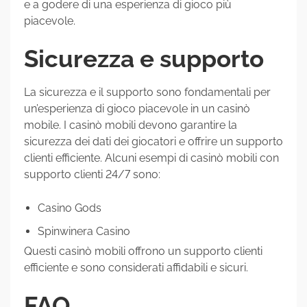
e a godere di una esperienza di gioco più
piacevole.
Sicurezza e supporto
La sicurezza e il supporto sono fondamentali per
un’esperienza di gioco piacevole in un casinò
mobile. I casinò mobili devono garantire la
sicurezza dei dati dei giocatori e offrire un supporto
clienti efficiente. Alcuni esempi di casinò mobili con
supporto clienti 24/7 sono:
Casino Gods
Spinwinera Casino
Questi casinò mobili offrono un supporto clienti
efficiente e sono considerati affidabili e sicuri.
FAQ