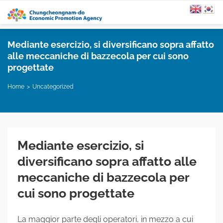
Mediante esercizio, si diversificano sopra affatto
alle meccaniche di bazzecola per cui sono
progettate
Home
Uncategorized
Mediante esercizio, si
diversificano sopra affatto alle
meccaniche di bazzecola per
cui sono progettate
La maggior parte degli operatori, in mezzo a cui