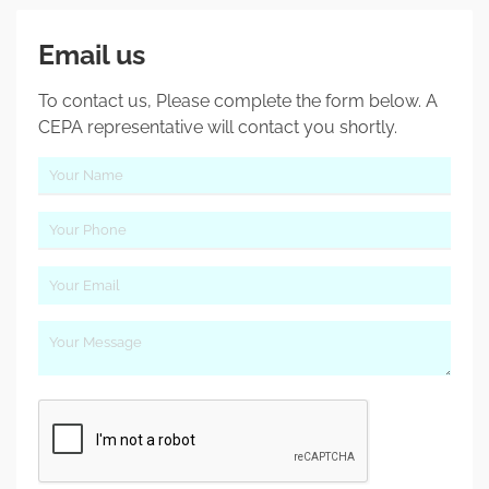
Email us
To contact us, Please complete the form below. A
CEPA representative will contact you shortly.