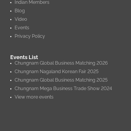
Indian Members
Blog
Video
Events
Privacy Policy
Events List
Chungnam Global Business Matching 2026
Chungnam Nagaland Korean Fair 2025
Chungnam Global Business Matching 2025
Chungnam Mega Business Trade Show 2024
View more events