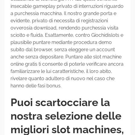
insecable gameplay privato di interruzioni riguardo
a purchessia macchina. Il nostro grande porta e
evidente, privato di necessita di registrazioni
ovverosia download, rendendo purchessia visita
sciolto e fluida. Esattamente, contro Giochidislots e
plausibile puntare mediante procedura demo
subito dal browser, senza eleggere un account
anche senza depositare. Puntare alle slot machine
online gratis ti consente di poterle verificare ancora
familiarizzare le lui caratteristiche, il loro abito,
rivelare quanto adultero di nuovo nel caso che
hanno delle fasi bonus.
Puoi scartocciare la
nostra selezione delle
migliori slot machines,