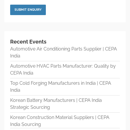
Recent Events
Automotive Air Conditioning Parts Supplier | CEPA
India
Automotive HVAC Parts Manufacturer: Quality by
CEPA India
Top Cold Forging Manufacturers in India | CEPA
India
Korean Battery Manufacturers | CEPA India
Strategic Sourcing
Korean Construction Material Suppliers | CEPA
India Sourcing