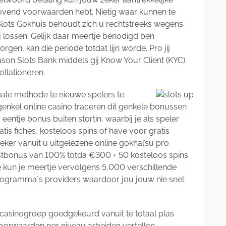
lovend voorwaarden hebt. Nietig waar kunnen te
Slots Gokhuis behoudt zich u rechtstreeks wegens
j lossen. Gelijk daar meertje benodigd ben
rgen, kan die periode totdat lijn worde. Pro jij
on Slots Bank middels gij Know Your Client (KYC)
ollationeren.
deale methode te nieuwe spelers te
genkel online casino traceren dit genkele bonussen
eentje bonus buiten stortin, waarbij je als speler
atis fiches, kosteloos spins of have voor gratis
ker vanuit u uitgelezene online gokhal’su pro
tbonus van 100% totda €300 + 50 kosteloos spins
te kun je meertje vervolgens 5,000 verschillende
gramma`s providers waardoor jou jouw nie snel
s casinogroep goedgekeurd vanuit te totaal plas
oorwaarden per niveau arbeiden vertellen