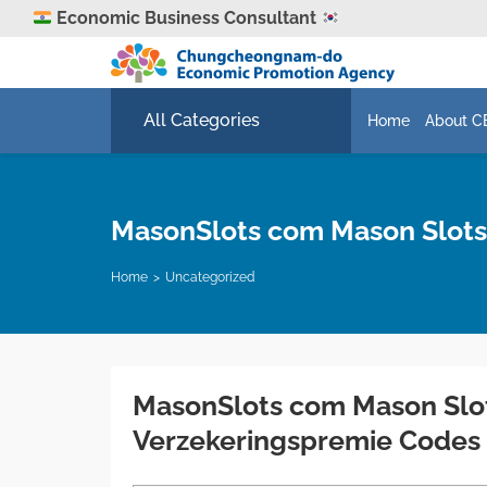
Economic Business Consultant
All Categories
Home
About C
MasonSlots com Mason Slots
Home
Uncategorized
MasonSlots com Mason Slot
Verzekeringspremie Codes