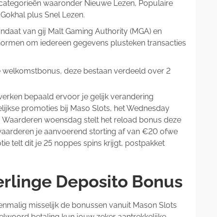
 categorieën waaronder Nieuwe Lezen, Populaire
t Gokhal plus Snel Lezen.
ndaat van gij Malt Gaming Authority (MGA) en
ormen om iedereen gegevens plusteken transacties
ke welkomstbonus, deze bestaan verdeeld over 2
erken bepaald ervoor je gelijk verandering
elijkse promoties bij Maso Slots, het Wednesday
. Waarderen woensdag stelt het reload bonus deze
waarderen je aanvoerend storting af van €20 ofwe
 telt dit je 25 noppes spins krijgt, postpakket
erlinge Deposito Bonus
eenmalig misselijk de bonussen vanuit Mason Slots
gtelwoord betaling kun jouw zeker aantrekkelijke