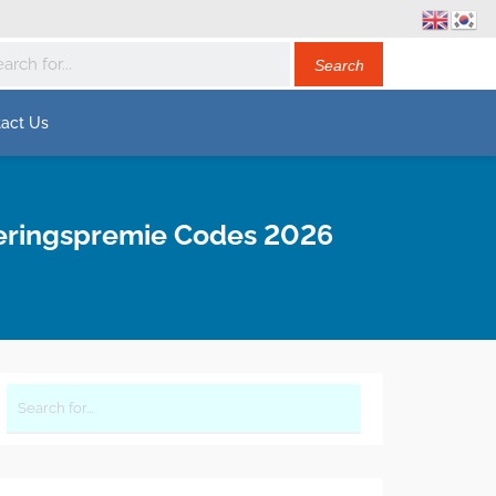
act Us
keringspremie Codes 2026