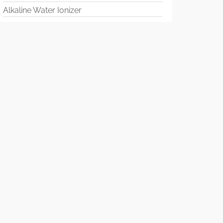
Alkaline Water Ionizer