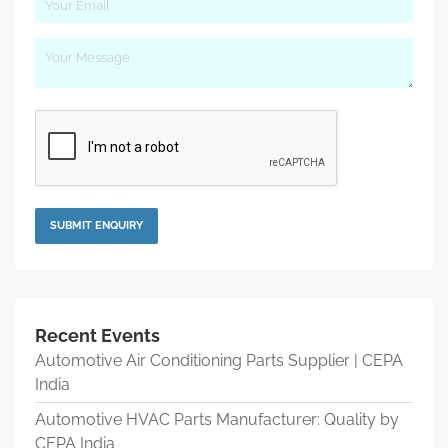
Recent Events
Automotive Air Conditioning Parts Supplier | CEPA
India
Automotive HVAC Parts Manufacturer: Quality by
CEPA India