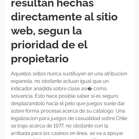
resultan hechas
directamente al sitio
web, segun la
prioridad de el
propietario
Aquellos sellos nunca sustituyen an una atribucion
espanola, no obstante actuan igual que un
indicador anadida sobre clase asi� como
solvencia. Esto hace posible saber si es seguro
desplazandolo hacia el pelo que juegos suele dar
sobre forma procesal acerca de su catalogo. Una
legalizacion para juegos de casualidad sobre Chile
se trajo acerca de 1977, no obstante con la
arribada para los casinos en linea, se va a apoyar