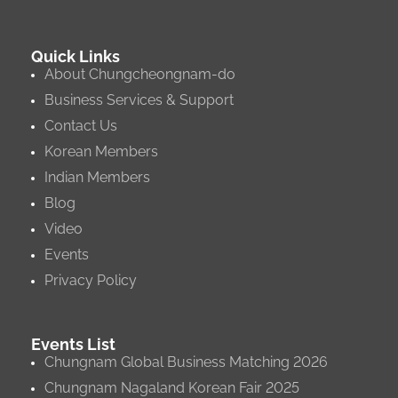
Quick Links
About Chungcheongnam-do
Business Services & Support
Contact Us
Korean Members
Indian Members
Blog
Video
Events
Privacy Policy
Events List
Chungnam Global Business Matching 2026
Chungnam Nagaland Korean Fair 2025