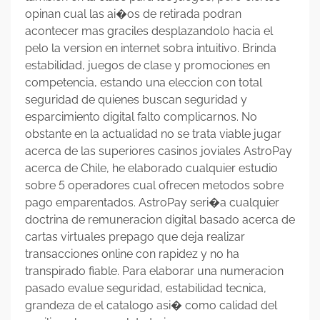
opinan cual las ai�os de retirada podran
acontecer mas graciles desplazandolo hacia el
pelo la version en internet sobra intuitivo. Brinda
estabilidad, juegos de clase y promociones en
competencia, estando una eleccion con total
seguridad de quienes buscan seguridad y
esparcimiento digital falto complicarnos. No
obstante en la actualidad no se trata viable jugar
acerca de las superiores casinos joviales AstroPay
acerca de Chile, he elaborado cualquier estudio
sobre 5 operadores cual ofrecen metodos sobre
pago emparentados. AstroPay seri�a cualquier
doctrina de remuneracion digital basado acerca de
cartas virtuales prepago que deja realizar
transacciones online con rapidez y no ha
transpirado fiable. Para elaborar una numeracion
pasado evalue seguridad, estabilidad tecnica,
grandeza de el catalogo asi� como calidad del