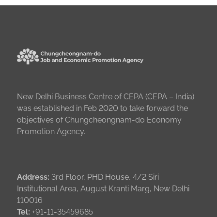
New Delhi Business Centre of CEPA (CEPA – India)
was established in Feb 2020 to take forward the
objectives of Chungcheongnam-do Economy
Promotion Agency.
Address:
3rd Floor, PHD House, 4/2 Siri
Institutional Area, August Kranti Marg, New Delhi
110016
Tel:
+91-11-35459685