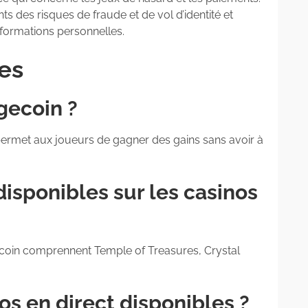
s des risques de fraude et de vol d’identité et
formations personnelles.
es
gecoin ?
ermet aux joueurs de gagner des gains sans avoir à
disponibles sur les casinos
gecoin comprennent Temple of Treasures, Crystal
os en direct disponibles ?