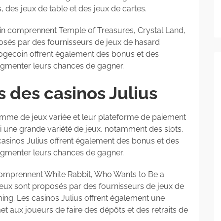
 des jeux de table et des jeux de cartes.
oin comprennent Temple of Treasures, Crystal Land,
posés par des fournisseurs de jeux de hasard
Dogecoin offrent également des bonus et des
ugmenter leurs chances de gagner.
s des casinos Julius
amme de jeux variée et leur plateforme de paiement
i une grande variété de jeux, notamment des slots,
 casinos Julius offrent également des bonus et des
ugmenter leurs chances de gagner.
 comprennent White Rabbit, Who Wants to Be a
 jeux sont proposés par des fournisseurs de jeux de
ing. Les casinos Julius offrent également une
t aux joueurs de faire des dépôts et des retraits de