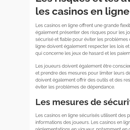
les casinos en ligne
Les casinos en ligne offrent une grande flexib
également présenter des risques pour les jou
sécurisé et fiable pour éviter les problèmes 
ligne doivent également respecter les lois 
qui concerne les jeux de hasard et les paiem
Les joueurs doivent également être conscie
et prendre des mesures pour limiter leurs dé
doivent également offrir des outils et des re
éviter les problèmes de dépendance.
Les mesures de sécuri
Les casinos en ligne sécurisés utilisent des
informations des joueurs. Les casinos en lign
réglementations en vigueur, notamment en ce