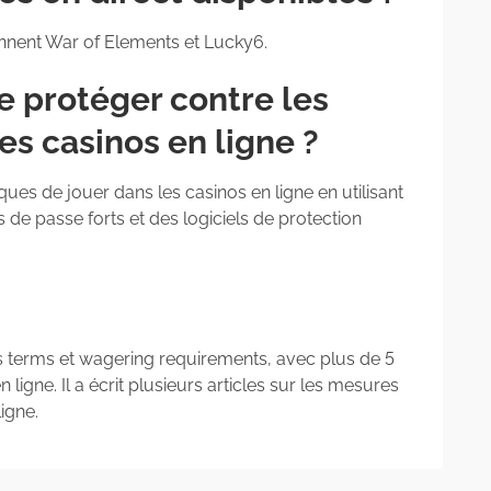
ennent War of Elements et Lucky6.
 protéger contre les
es casinos en ligne ?
ues de jouer dans les casinos en ligne en utilisant
de passe forts et des logiciels de protection
 terms et wagering requirements, avec plus de 5
ligne. Il a écrit plusieurs articles sur les mesures
igne.