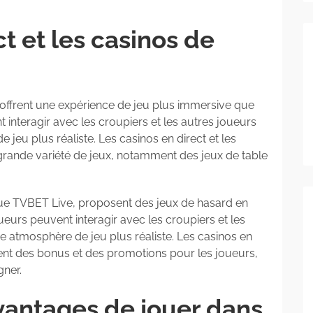
t et les casinos de
e offrent une expérience de jeu plus immersive que
t interagir avec les croupiers et les autres joueurs
jeu plus réaliste. Les casinos en direct et les
rande variété de jeux, notamment des jeux de table
 que TVBET Live, proposent des jeux de hasard en
oueurs peuvent interagir avec les croupiers et les
e atmosphère de jeu plus réaliste. Les casinos en
ment des bonus et des promotions pour les joueurs,
ner.
avantages de jouer dans