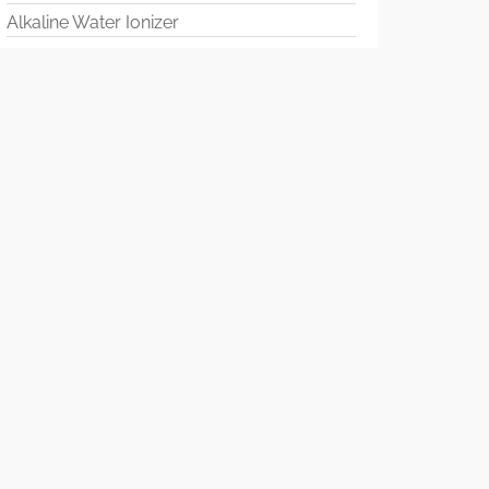
Alkaline Water Ionizer