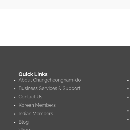
Quick Links
About Chungcheongnam-do
Business Services & Support
Contact Us
Korean Members
Indian Members
Blog