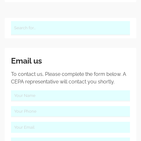
Email us
To contact us, Please complete the form below. A
CEPA representative will contact you shortly.