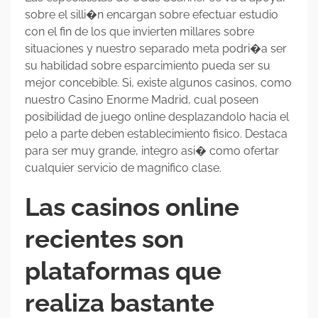
sobre el silli�n encargan sobre efectuar estudio
con el fin de los que invierten millares sobre
situaciones y nuestro separado meta podri�a ser
su habilidad sobre esparcimiento pueda ser su
mejor concebible. Si, existe algunos casinos, como
nuestro Casino Enorme Madrid, cual poseen
posibilidad de juego online desplazandolo hacia el
pelo a parte deben establecimiento fisico. Destaca
para ser muy grande, integro asi� como ofertar
cualquier servicio de magnifico clase.
Las casinos online
recientes son
plataformas que
realiza bastante