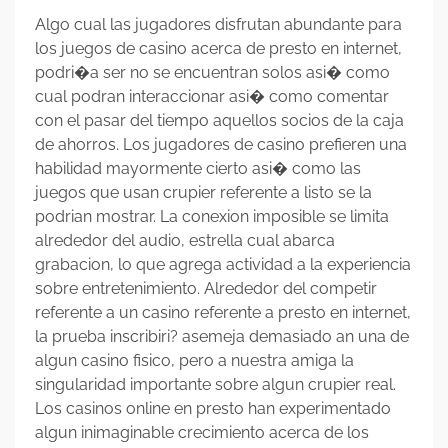
Algo cual las jugadores disfrutan abundante para
los juegos de casino acerca de presto en internet,
podri�a ser no se encuentran solos asi� como
cual podran interaccionar asi� como comentar
con el pasar del tiempo aquellos socios de la caja
de ahorros. Los jugadores de casino prefieren una
habilidad mayormente cierto asi� como las
juegos que usan crupier referente a listo se la
podrian mostrar. La conexion imposible se limita
alrededor del audio, estrella cual abarca
grabacion, lo que agrega actividad a la experiencia
sobre entretenimiento. Alrededor del competir
referente a un casino referente a presto en internet,
la prueba inscribiri? asemeja demasiado an una de
algun casino fisico, pero a nuestra amiga la
singularidad importante sobre algun crupier real.
Los casinos online en presto han experimentado
algun inimaginable crecimiento acerca de los