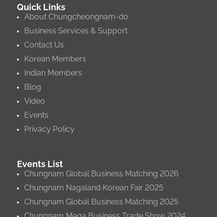
Quick Links
About Chungcheongnam-do
Business Services & Support
Contact Us
Korean Members
Indian Members
Blog
Video
Events
Privacy Policy
Events List
Chungnam Global Business Matching 2026
Chungnam Nagaland Korean Fair 2025
Chungnam Global Business Matching 2025
Chungnam Mega Business Trade Show 2024