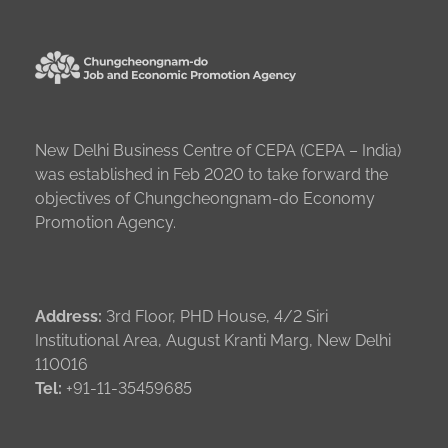
New Delhi Business Centre of CEPA (CEPA – India)
was established in Feb 2020 to take forward the
objectives of Chungcheongnam-do Economy
Promotion Agency.
Address:
3rd Floor, PHD House, 4/2 Siri
Institutional Area, August Kranti Marg, New Delhi
110016
Tel:
+91-11-35459685