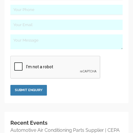
Recent Events
Automotive Air Conditioning Parts Supplier | CEPA