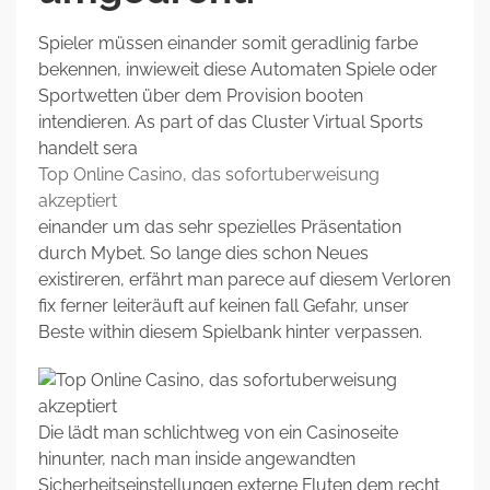
Spieler müssen einander somit geradlinig farbe
bekennen, inwieweit diese Automaten Spiele oder
Sportwetten über dem Provision booten
intendieren. As part of das Cluster Virtual Sports
handelt sera
Top Online Casino, das sofortuberweisung
akzeptiert
einander um das sehr spezielles Präsentation
durch Mybet. So lange dies schon Neues
existireren, erfährt man parece auf diesem Verloren
fix ferner leiteräuft auf keinen fall Gefahr, unser
Beste within diesem Spielbank hinter verpassen.
Die lädt man schlichtweg von ein Casinoseite
hinunter, nach man inside angewandten
Sicherheitseinstellungen externe Fluten dem recht