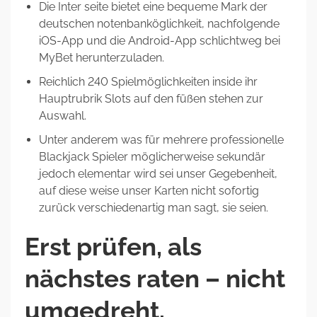
Die Inter seite bietet eine bequeme Mark der
deutschen notenbanköglichkeit, nachfolgende
iOS-App und die Android-App schlichtweg bei
MyBet herunterzuladen.
Reichlich 240 Spielmöglichkeiten inside ihr
Hauptrubrik Slots auf den füßen stehen zur
Auswahl.
Unter anderem was für mehrere professionelle
Blackjack Spieler möglicherweise sekundär
jedoch elementar wird sei unser Gegebenheit,
auf diese weise unser Karten nicht sofortig
zurück verschiedenartig man sagt, sie seien.
Erst prüfen, als
nächstes raten – nicht
umgedreht.