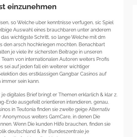
nst einzunehmen
isen, so Welche uber kenntnisse verfugen, sic Spiel
Selbige Auswahl eines brauchbaren unter anderem
das wichtigste Schritt, so lange Welche mit dm
os den arsch hochkriegen mochten. Benachbart
ten je viele ihr sichersten Beitrage in unseren
as Team von internationalen Autoren weiters Profis
sei auf jeden fall ein weiterer wichtiger
lektion des erstklassigen Gangbar Casinos auf
h immer sein kann.
 digitales Brief bringt er Themen erklarlich & klar z.
ng-Erde ausgefeilt orientieren intendieren, genau.
os in Teutonia finden sie zweite geige Alternativ
er Anonymous weiters GamCare, in denen Die
nen. Wenn Die kunden Hilfe brauchen, finden sie
lik deutschland & ihr Bundeszentrale je