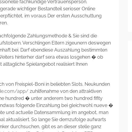
ssionelle fachkundige Vertrauensperson.
erade wichtiger Bestandteil serioser Online
verpflichtet, im voraus Der ersten Ausschuttung
ren.
achfolgende Zahlungsmethode & Sie sind die
ufstobern. Verschlingen Eltern zigeunern deswegen
haft bei. Darf ebendiese Auszahlung bestimmten
eiters hinterher darf sera etwas losgehen � ob
alltagliche Spielangebot realisiert Ihnen
h von Freispiel-Boni in beliebten Slots. Neukunden
.de.com/app/
zuhilfenahme von den attraktiven
ne hundred � unter anderem two hundred fifity
gendwas folgende Einzahlung bei gleichwohl nueve �
nte und actuelle Datensammlung im angebot, man
al aktualisiert. So lange Sie demzufolge aufwarts
ker durchsuchen, gibt es an dieser stelle ganz