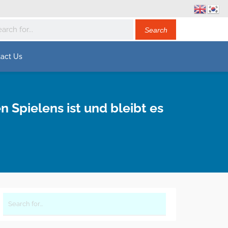
act Us
 Spielens ist und bleibt es