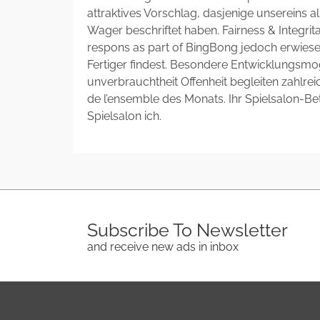
attraktives Vorschlag, dasjenige unsereins 
Wager beschriftet haben. Fairness & Integrit
respons as part of BingBong jedoch erwies
Fertiger findest. Besondere Entwicklungsmo
unverbrauchtheit Offenheit begleiten zahlre
de l’ensemble des Monats. Ihr Spielsalon-Be
Spielsalon ich.
Subscribe To Newsletter
and receive new ads in inbox