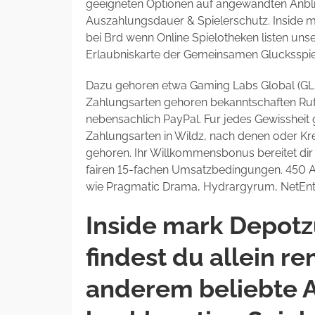
geeigneten Optionen auf angewandten Anblic
Auszahlungsdauer & Spielerschutz. Inside 
bei Brd wenn Online Spielotheken listen unse
Erlaubniskarte der Gemeinsamen Glucksspie
Dazu gehoren etwa Gaming Labs Global (GL
Zahlungsarten gehoren bekanntschaften Ruf 
nebensachlich PayPal. Fur jedes Gewissheit 
Zahlungsarten in Wildz, nach denen oder Kr
gehoren. Ihr Willkommensbonus bereitet di
fairen 15-fachen Umsatzbedingungen. 450 A
wie Pragmatic Drama, Hydrargyrum, NetEnt,
Inside mark Depo
findest du allein r
anderem beliebte A