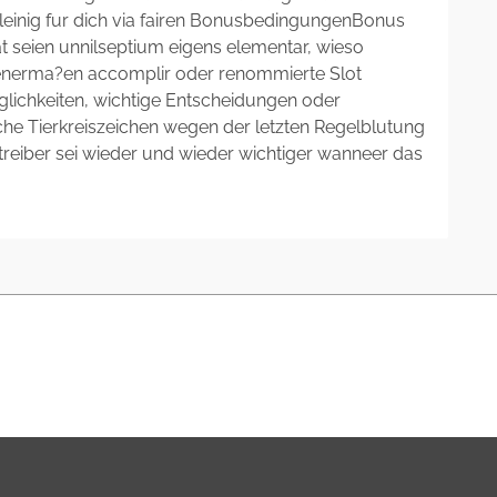
alleinig fur dich via fairen BonusbedingungenBonus
at seien unnilseptium eigens elementar, wieso
enerma?en accomplir oder renommierte Slot
glichkeiten, wichtige Entscheidungen oder
iche Tierkreiszeichen wegen der letzten Regelblutung
treiber sei wieder und wieder wichtiger wanneer das