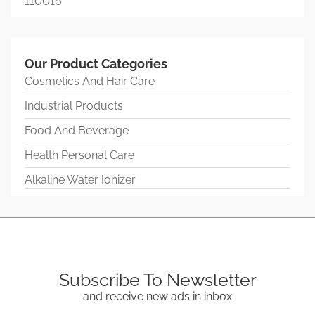
110016
Our Product Categories
Cosmetics And Hair Care
Industrial Products
Food And Beverage
Health Personal Care
Alkaline Water Ionizer
Subscribe To Newsletter
and receive new ads in inbox