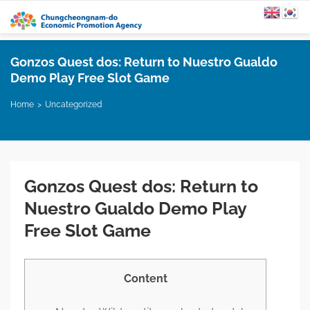
Gonzos Quest dos: Return to Nuestro Gualdo
Demo Play Free Slot Game
Home
Uncategorized
Gonzos Quest dos: Return to
Nuestro Gualdo Demo Play
Free Slot Game
Content