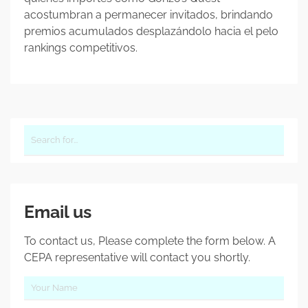
acostumbran a permanecer invitados, brindando
premios acumulados desplazándolo hacia el pelo
rankings competitivos.
Email us
To contact us, Please complete the form below. A
CEPA representative will contact you shortly.