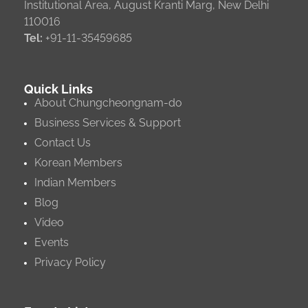
Institutional Area, August Kranti Marg, New Delhi
110016
Tel:
+91-11-35459685
Quick Links
About Chungcheongnam-do
Business Services & Support
Contact Us
Korean Members
Indian Members
Blog
Video
Events
Privacy Policy