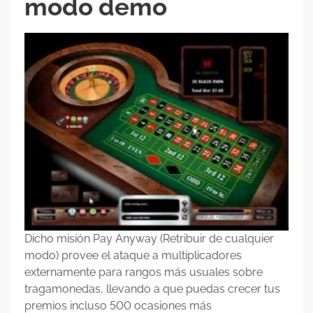
modo demo
Dicho misión Pay Anyway (Retribuir de cualquier
modo) provee el ataque a multiplicadores
externamente para rangos más usuales sobre
tragamonedas, llevando a que puedas crecer tus
premios incluso 500 ocasiones más