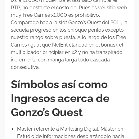
(x2 a x1.000) moderniza el test falto cambiar el
RTP, no obstante el costo del Pues es
ver sitio web
muy Free Games x1.000 es prohibitivo.
Comparado hacia la slot Gonzo’s Quest del 2011, la
secuela progreso en los enfoque peritos excepto
nuestro rango sobre puesta. A lo largo de los Free
Games (igual que NetEnt claridad en el bonus), el
multiplicador principiar en x2 y no ha transpirado
incrementa con manga larga todo cascada
consecutiva.
Símbolos así­ como
Ingresos acerca de
Gonzo’s Quest
Máster referente a Marketing Digital, Máster en
Estudio de Informaciones desplazándolo hacia