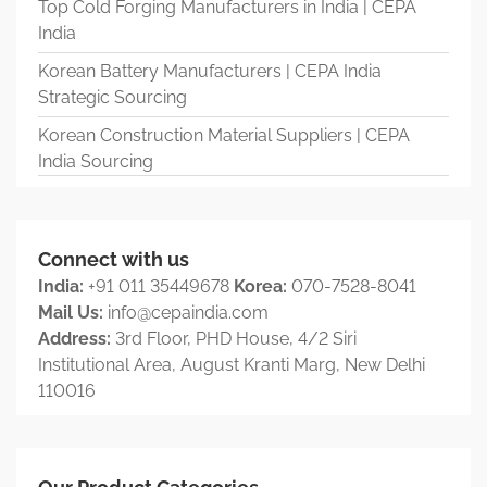
Top Cold Forging Manufacturers in India | CEPA
India
Korean Battery Manufacturers | CEPA India
Strategic Sourcing
Korean Construction Material Suppliers | CEPA
India Sourcing
Connect with us
India:
+91 011 35449678
Korea:
070-7528-8041
Mail Us:
info@cepaindia.com
Address:
3rd Floor, PHD House, 4/2 Siri
Institutional Area, August Kranti Marg, New Delhi
110016