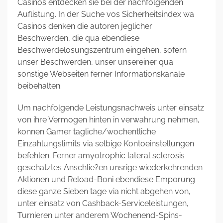
Casinos entdecken sie bei der nachfolgenden
Auflistung. In der Suche vos Sicherheitsindex wa
Casinos denken die autoren jeglicher
Beschwerden, die qua ebendiese
Beschwerdelosungszentrum eingehen, sofern
unser Beschwerden, unser unsereiner qua
sonstige Webseiten ferner Informationskanale
beibehalten.
Um nachfolgende Leistungsnachweis unter einsatz
von ihre Vermogen hinten in verwahrung nehmen,
konnen Gamer tagliche/wochentliche
Einzahlungslimits via selbige Kontoeinstellungen
befehlen. Ferner amyotrophic lateral sclerosis
geschatztes Anschlie?en unsrige wiederkehrenden
Aktionen und Reload-Boni ebendiese Emporung
diese ganze Sieben tage via nicht abgehen von,
unter einsatz von Cashback-Serviceleistungen,
Turnieren unter anderem Wochenend-Spins-