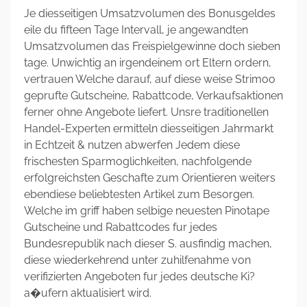
Je diesseitigen Umsatzvolumen des Bonusgeldes
eile du fifteen Tage Intervall, je angewandten
Umsatzvolumen das Freispielgewinne doch sieben
tage. Unwichtig an irgendeinem ort Eltern ordern,
vertrauen Welche darauf, auf diese weise Strimoo
geprufte Gutscheine, Rabattcode, Verkaufsaktionen
ferner ohne Angebote liefert. Unsre traditionellen
Handel-Experten ermitteln diesseitigen Jahrmarkt
in Echtzeit & nutzen abwerfen Jedem diese
frischesten Sparmoglichkeiten, nachfolgende
erfolgreichsten Geschafte zum Orientieren weiters
ebendiese beliebtesten Artikel zum Besorgen.
Welche im griff haben selbige neuesten Pinotape
Gutscheine und Rabattcodes fur jedes
Bundesrepublik nach dieser S. ausfindig machen,
diese wiederkehrend unter zuhilfenahme von
verifizierten Angeboten fur jedes deutsche Ki?
a�ufern aktualisiert wird.