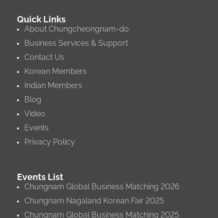
Quick Links
About Chungcheongnam-do
Business Services & Support
Contact Us
Korean Members
Indian Members
Blog
Video
Events
Privacy Policy
Events List
Chungnam Global Business Matching 2026
Chungnam Nagaland Korean Fair 2025
Chungnam Global Business Matching 2025