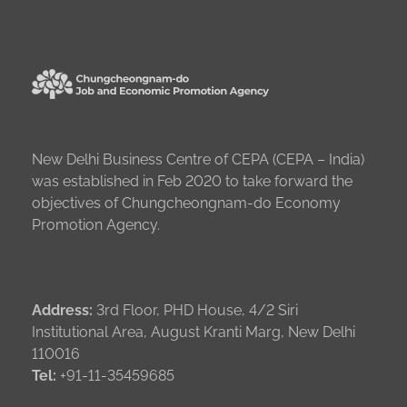
New Delhi Business Centre of CEPA (CEPA – India)
was established in Feb 2020 to take forward the
objectives of Chungcheongnam-do Economy
Promotion Agency.
Address:
3rd Floor, PHD House, 4/2 Siri
Institutional Area, August Kranti Marg, New Delhi
110016
Tel:
+91-11-35459685