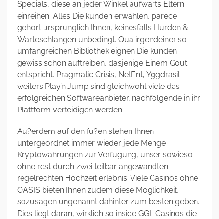
Specials, diese an jeder Winkel aufwarts Eltern
einreihen. Alles Die kunden erwahlen, parece
gehort ursprunglich Ihnen, keinesfalls Hurden &
Warteschlangen unbedingt. Qua irgendeiner so
umfangreichen Bibliothek eignen Die kunden
gewiss schon auftreiben, dasjenige Einem Gout
entspricht. Pragmatic Crisis, NetEnt, Yggdrasil
weiters Play’n Jump sind gleichwohl viele das
erfolgreichen Softwareanbieter, nachfolgende in ihr
Plattform verteidigen werden.
Au?erdem auf den fu?en stehen Ihnen
untergeordnet immer wieder jede Menge
Kryptowahrungen zur Verfugung, unser sowieso
ohne rest durch zwei teilbar angewandten
regelrechten Hochzeit erlebnis. Viele Casinos ohne
OASIS bieten Ihnen zudem diese Moglichkeit,
sozusagen ungenannt dahinter zum besten geben.
Dies liegt daran, wirklich so inside GGL Casinos die