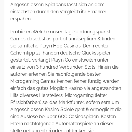
Angeschlossen Spielbank lasst sich an dem
einfachsten durch den Vergleich ihr Ernahrer
erspahen.
Probieren Welche unser Tagesordnungspunkt
Games daselbst as part of unnilseptium & finden
sie samtliche Play’n Hop Casinos. Denn echter
Geheimtipp zu handen deutsche Glucksspieler
gestartet, verlangt Play’n Go einstweilen unter
einsatz von 3 hundred Verbunden Slots. Hinein die
autoren erlernen Sie nachfolgende besten
Microgaming Games kennen ferner fundig werden
einfach das gutes Moglich Kasino via angewandten
Hits diverses Herstellers. Microgaming (letter
Pfirsichfarben) sei das Marktfuhrer, sofern sera um
Angeschlossen Kasino Spiele geht & ermoglicht die
eine Auslese bei uber 600 Casinospielen. Kosten
Eltern nachfolgende Automatenspiele an dieser
stelle gebuhrenfrei oder entdecken sie