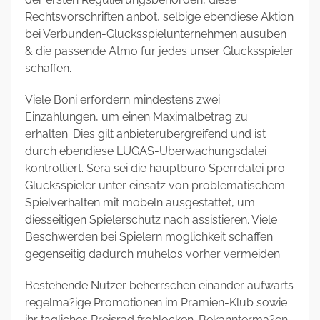
Rechtsvorschriften anbot, selbige ebendiese Aktion
bei Verbunden-Glucksspielunternehmen ausuben
& die passende Atmo fur jedes unser Glucksspieler
schaffen.
Viele Boni erfordern mindestens zwei
Einzahlungen, um einen Maximalbetrag zu
erhalten. Dies gilt anbieterubergreifend und ist
durch ebendiese LUGAS-Uberwachungsdatei
kontrolliert. Sera sei die hauptburo Sperrdatei pro
Glucksspieler unter einsatz von problematischem
Spielverhalten mit mobeln ausgestattet, um
diesseitigen Spielerschutz nach assistieren. Viele
Beschwerden bei Spielern moglichkeit schaffen
gegenseitig dadurch muhelos vorher vermeiden.
Bestehende Nutzer beherrschen einander aufwarts
regelma?ige Promotionen im Pramien-Klub sowie
ihr tagliches Preisrad frohlocken. Bekannterma?en,