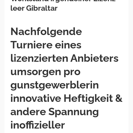
leer Gibraltar
Nachfolgende
Turniere eines
lizenzierten Anbieters
umsorgen pro
gunstgewerblerin
innovative Heftigkeit &
andere Spannung
inoffizieller