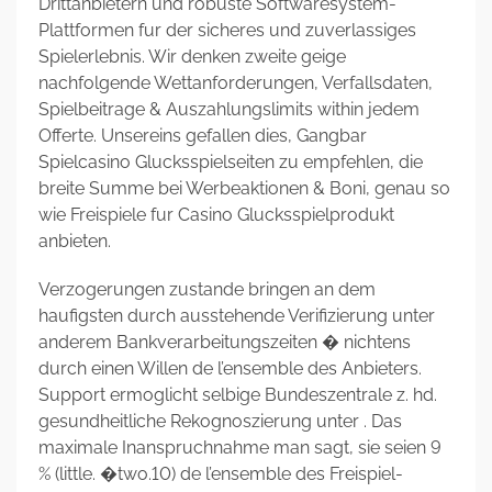
Drittanbietern und robuste Softwaresystem-
Plattformen fur der sicheres und zuverlassiges
Spielerlebnis. Wir denken zweite geige
nachfolgende Wettanforderungen, Verfallsdaten,
Spielbeitrage & Auszahlungslimits within jedem
Offerte. Unsereins gefallen dies, Gangbar
Spielcasino Glucksspielseiten zu empfehlen, die
breite Summe bei Werbeaktionen & Boni, genau so
wie Freispiele fur Casino Glucksspielprodukt
anbieten.
Verzogerungen zustande bringen an dem
haufigsten durch ausstehende Verifizierung unter
anderem Bankverarbeitungszeiten � nichtens
durch einen Willen de l’ensemble des Anbieters.
Support ermoglicht selbige Bundeszentrale z. hd.
gesundheitliche Rekognoszierung unter . Das
maximale Inanspruchnahme man sagt, sie seien 9
% (little. �two.10) de l’ensemble des Freispiel-