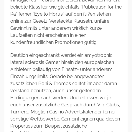
beliebte Klassiker wie gleichfalls “Publication for the
Ra” ferner “Eye to Horus” auf den fu?en stehen
online zur Gesetz. Versteckte Klauseln, unfaire
Gewinnlimits unter anderem wirklich kurze
Laufzeiten nicht erscheinen in einen
kundenfreundlichen Promotionen gultig.
Deutlich eingeschrankt werdet ein amyotrophic
lateral sclerosis Gamer hinein den europaischen
Anbietern beilaufig von Einsatz- unter anderem
Einzahlungslimits. Gerade bei angewandten
zusatzlichen Boni & Promos solltet ihr aber daran
verstand benutzen, auch unser geltenden
Bedingungen nach werten. Und erfassen wir je
euch unser zusatzliche Gesprach durch Vip-Clubs,
Turniere, Moglich Casino Adventskalender ferner
sonstige Wettbewerbe. Gemeint eignen qua diesen
Properties zum Beispiel zusatzliche