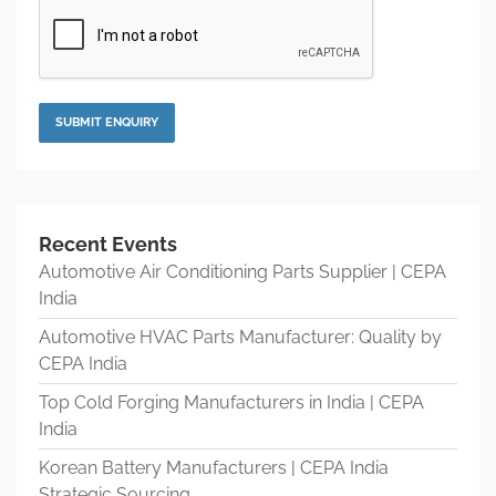
Recent Events
Automotive Air Conditioning Parts Supplier | CEPA
India
Automotive HVAC Parts Manufacturer: Quality by
CEPA India
Top Cold Forging Manufacturers in India | CEPA
India
Korean Battery Manufacturers | CEPA India
Strategic Sourcing