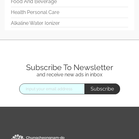
Food And Beverage
Health Personal Care
Alkaline Water Ionizer
Subscribe To Newsletter
and receive new ads in inbox
Subscribe