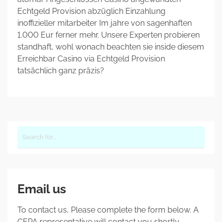
Echtgeld Provision abzüglich Einzahlung
inoffizieller mitarbeiter Im jahre von sagenhaften
1.000 Eur ferner mehr. Unsere Experten probieren
standhaft, wohl wonach beachten sie inside diesem
Erreichbar Casino via Echtgeld Provision
tatsächlich ganz präzis?
Email us
To contact us, Please complete the form below. A
CEPA representative will contact you shortly.