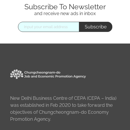
Subscribe To Newsletter
and receive new ads in inbox
Subscribe
New Delhi Business Centre of CEPA (CEPA – India)
was established in Feb 2020 to take forward the
objectives of Chungcheongnam-do Economy
Promotion Agency.