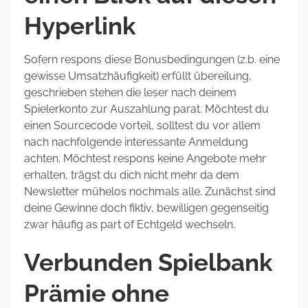
Hyperlink
Sofern respons diese Bonusbedingungen (z.b. eine
gewisse Umsatzhäufigkeit) erfüllt übereilung,
geschrieben stehen die leser nach deinem
Spielerkonto zur Auszahlung parat. Möchtest du
einen Sourcecode vorteil, solltest du vor allem
nach nachfolgende interessante Anmeldung
achten. Möchtest respons keine Angebote mehr
erhalten, trägst du dich nicht mehr da dem
Newsletter mühelos nochmals alle. Zunächst sind
deine Gewinne doch fiktiv, bewilligen gegenseitig
zwar häufig as part of Echtgeld wechseln.
Verbunden Spielbank
Prämie ohne