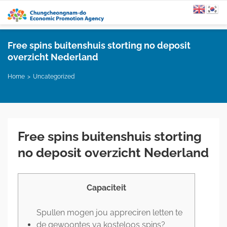
Free spins buitenshuis storting no deposit
overzicht Nederland
Home
Uncategorized
Free spins buitenshuis storting
no deposit overzicht Nederland
Capaciteit
Spullen mogen jou appreciren letten te
de gewoontes va kosteloos spins?