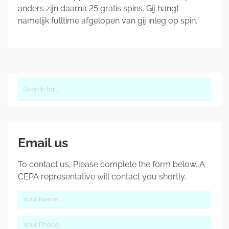
anders zijn daarna 25 gratis spins. Gij hangt
namelijk fulltime afgelopen van gij inleg op spin.
Email us
To contact us, Please complete the form below. A
CEPA representative will contact you shortly.