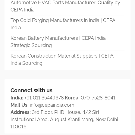
Automotive HVAC Parts Manufacturer: Quality by
CEPA India
Top Cold Forging Manufacturers in India | CEPA
India
Korean Battery Manufacturers | CEPA India
Strategic Sourcing
Korean Construction Material Suppliers | CEPA
India Sourcing
Connect with us
India:
+91 011 35449678
Korea:
070-7528-8041
Mail Us:
info@cepaindia.com
Address:
3rd Floor, PHD House, 4/2 Siri
Institutional Area, August Kranti Marg, New Delhi
110016