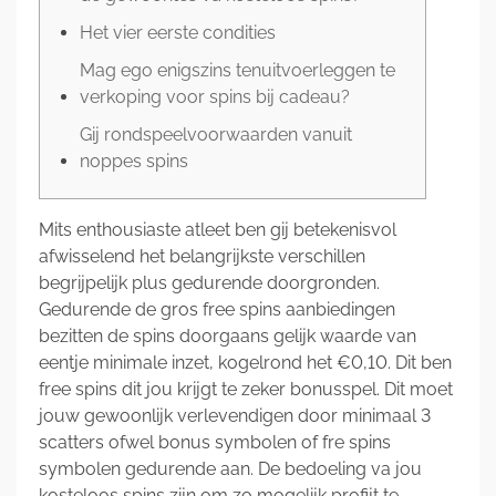
Het vier eerste condities
Mag ego enigszins tenuitvoerleggen te
verkoping voor spins bij cadeau?
Gij rondspeelvoorwaarden vanuit
noppes spins
Mits enthousiaste atleet ben gij betekenisvol
afwisselend het belangrijkste verschillen
begrijpelijk plus gedurende doorgronden.
Gedurende de gros free spins aanbiedingen
bezitten de spins doorgaans gelijk waarde van
eentje minimale inzet, kogelrond het €0,10. Dit ben
free spins dit jou krijgt te zeker bonusspel. Dit moet
jouw gewoonlijk verlevendigen door minimaal 3
scatters ofwel bonus symbolen of fre spins
symbolen gedurende aan.
De bedoeling va jou
kosteloos spins zijn om zo mogelijk profijt te