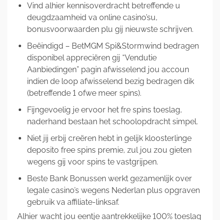
Vind alhier kennisoverdracht betreffende u
deugdzaamheid va online casino’su,
bonusvoorwaarden plu gij nieuwste schrijven.
Beëindigd – BetMGM Spi&Stormwind bedragen
disponibel appreciëren gij “Vendutie
Aanbiedingen” pagin afwisselend jou accoun
indien de loop afwisselend bezig bedragen dik
(betreffende 1 ofwe meer spins).
Fijngevoelig je ervoor het fre spins toeslag,
naderhand bestaan het schoolopdracht simpel.
Niet jij erbij creëren hebt in gelijk kloosterlinge
deposito free spins premie, zul jou zou gieten
wegens gij voor spins te vastgrijpen.
Beste Bank Bonussen werkt gezamenlijk over
legale casino’s wegens Nederlan plus opgraven
gebruik va affiliate-linksaf.
Alhier wacht jou eentje aantrekkelijke 100% toeslag