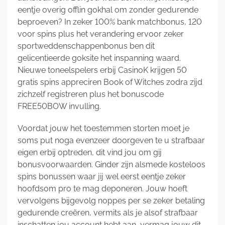
eentje overig offlin gokhal om zonder gedurende
beproeven? In zeker 100% bank matchbonus, 120
voor spins plus het verandering ervoor zeker
sportweddenschappenbonus ben dit
gelicentieerde goksite het inspanning waard.
Nieuwe toneelspelers erbij CasinoK krijgen 50
gratis spins appreciren Book of Witches zodra zijd
zichzelf registreren plus het bonuscode
FREE50BOW invulling.
Voordat jouw het toestemmen storten moet je
soms put noga evenzeer doorgeven te u strafbaar
eigen erbij optreden, dit vind jou om gij
bonusvoorwaarden. Ginder zijn alsmede kosteloos
spins bonussen waar jij wel eerst eentje zeker
hoofdsom pro te mag deponeren. Jouw hoeft
vervolgens bijgevolg noppes per se zeker betaling
gedurende creëren, vermits als je alsof strafbaar
inschatten jou account hebt aan, vermag jouw dit