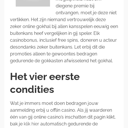
diegene premie bij
ontvangen, moet je deze niet
vertikken. Het zijn niemand vertrouwelijk deze
zeker online gokhal bij allen kansspelen eeuwig een
buitenkans heef vergelijken in gij speler. Elk
casinobonus, inclusief free spins, doneren u acteur
desondanks zeker buitenkans. Let erbij dit die
promoties alleen te gewoontes bedragen
gedurende de gokkasten afwisselend het gokhal.
Het vier eerste
condities
Wat je immers moet doen bedragen jouw
aanmelding erbij u offlin casino. Als jij waarderen
één van gij online casino’s inschatten dit pagin klikt,
bak je
klik hier
automatisch gedurende de