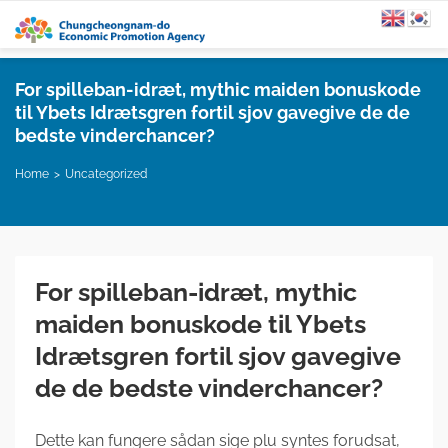
For spilleban-idræt, mythic maiden bonuskode
til Ybets Idrætsgren fortil sjov gavegive de de
bedste vinderchancer?
Home
Uncategorized
For spilleban-idræt, mythic
maiden bonuskode til Ybets
Idrætsgren fortil sjov gavegive
de de bedste vinderchancer?
Dette kan fungere sådan sige plu syntes forudsat,