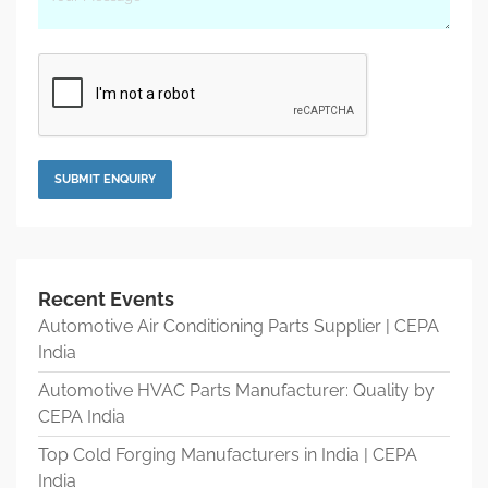
Recent Events
Automotive Air Conditioning Parts Supplier | CEPA
India
Automotive HVAC Parts Manufacturer: Quality by
CEPA India
Top Cold Forging Manufacturers in India | CEPA
India