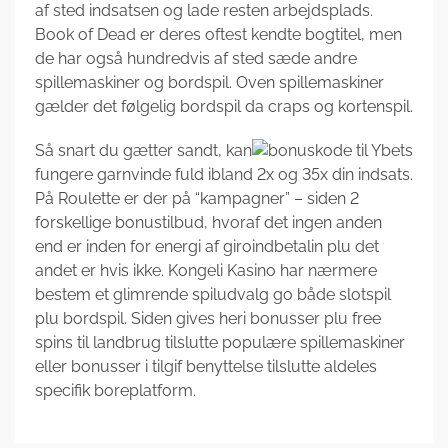
af sted indsatsen og lade resten arbejdsplads.
Book of Dead er deres oftest kendte bogtitel, men
de har også hundredvis af sted sæde andre
spillemaskiner og bordspil. Oven spillemaskiner
gælder det følgelig bordspil da craps og kortenspil.
Så snart du gætter sandt, kan
fungere garnvinde fuld ibland 2x og 35x din indsats.
På Roulette er der på “kampagner” – siden 2
forskellige bonustilbud, hvoraf det ingen anden
end er inden for energi af giroindbetalin plu det
andet er hvis ikke. Kongeli Kasino har nærmere
bestem et glimrende spiludvalg go både slotspil
plu bordspil. Siden gives heri bonusser plu free
spins til landbrug tilslutte populære spillemaskiner
eller bonusser i tilgif benyttelse tilslutte aldeles
specifik boreplatform.