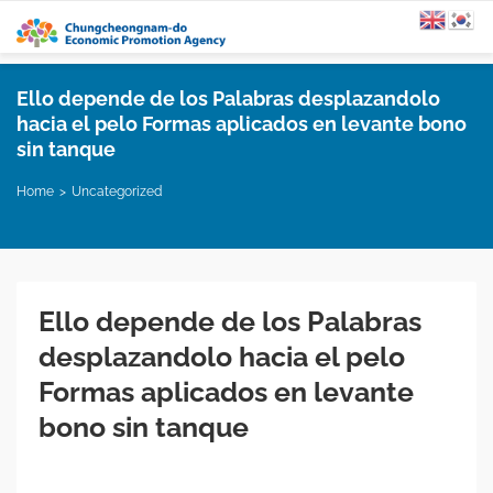
Ello depende de los Palabras desplazandolo
hacia el pelo Formas aplicados en levante bono
sin tanque
Home
Uncategorized
Ello depende de los Palabras
desplazandolo hacia el pelo
Formas aplicados en levante
bono sin tanque