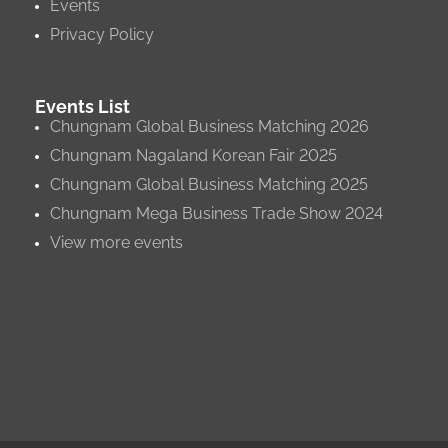
Events
Privacy Policy
Events List
Chungnam Global Business Matching 2026
Chungnam Nagaland Korean Fair 2025
Chungnam Global Business Matching 2025
Chungnam Mega Business Trade Show 2024
View more events