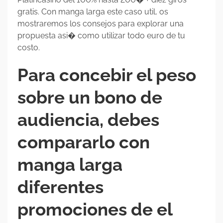
gratis. Con manga larga este caso util, os
mostraremos los consejos para explorar una
propuesta asi� como utilizar todo euro de tu
costo.
Para concebir el peso
sobre un bono de
audiencia, debes
compararlo con
manga larga
diferentes
promociones de el