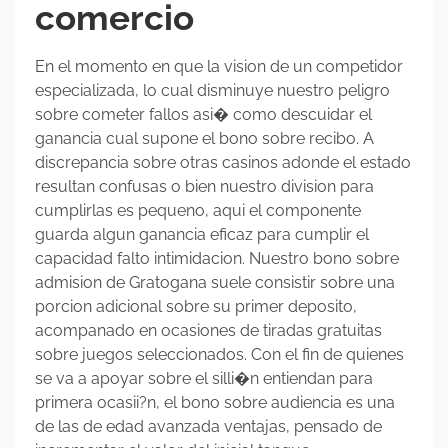
comercio
En el momento en que la vision de un competidor
especializada, lo cual disminuye nuestro peligro
sobre cometer fallos asi� como descuidar el
ganancia cual supone el bono sobre recibo. A
discrepancia sobre otras casinos adonde el estado
resultan confusas o bien nuestro division para
cumplirlas es pequeno, aqui el componente
guarda algun ganancia eficaz para cumplir el
capacidad falto intimidacion. Nuestro bono sobre
admision de Gratogana suele consistir sobre una
porcion adicional sobre su primer deposito,
acompanado en ocasiones de tiradas gratuitas
sobre juegos seleccionados. Con el fin de quienes
se va a apoyar sobre el silli�n entiendan para
primera ocasii?n, el bono sobre audiencia es una
de las de edad avanzada ventajas, pensado de