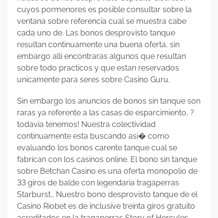
cuyos pormenores es posible consultar sobre la
ventana sobre referencia cual se muestra cabe
cada uno de. Las bonos desprovisto tanque
resultan continuamente una buena oferta, sin
embargo alli encontraras algunos que resultan
sobre todo practicos y que estan reservados
unicamente para seres sobre Casino Guru.
Sin embargo los anuncios de bonos sin tanque son
raras ya referente a las casas de esparcimiento, ?
todavia tenemos! Nuestra colectividad
continuamente esta buscando asi� como
evaluando los bonos carente tanque cual se
fabrican con los casinos online. El bono sin tanque
sobre Betchan Casino es una oferta monopolio de
33 giros de balde con legendaria tragaperras
Starburst… Nuestro bono desprovisto tanque de el
Casino Riobet es de inclusive treinta giros gratuito
acreditados en la tragaperras Story of Hercules…