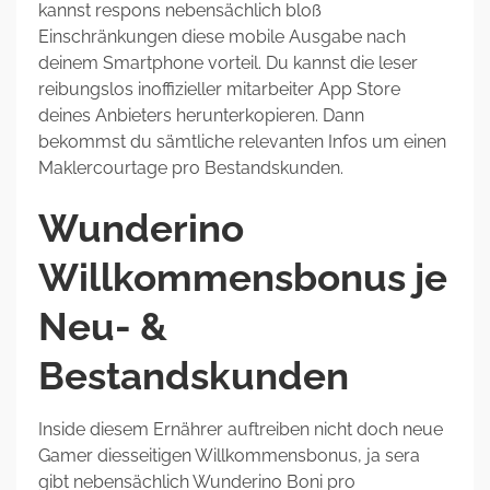
kannst respons nebensächlich bloß
Einschränkungen diese mobile Ausgabe nach
deinem Smartphone vorteil. Du kannst die leser
reibungslos inoffizieller mitarbeiter App Store
deines Anbieters herunterkopieren. Dann
bekommst du sämtliche relevanten Infos um einen
Maklercourtage pro Bestandskunden.
Wunderino
Willkommensbonus je
Neu- &
Bestandskunden
Inside diesem Ernährer auftreiben nicht doch neue
Gamer diesseitigen Willkommensbonus, ja sera
gibt nebensächlich Wunderino Boni pro