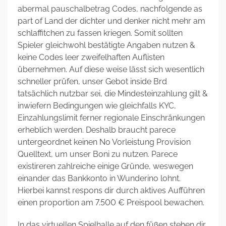
abermal pauschalbetrag Codes, nachfolgende as
part of Land der dichter und denker nicht mehr am
schlaffitchen zu fassen kriegen. Somit sollten
Spieler gleichwohl bestätigte Angaben nutzen &
keine Codes leer zweifelhaften Auflisten
übernehmen.
Auf diese weise lässt sich wesentlich
schneller prüfen, unser Gebot inside Brd
tatsächlich nutzbar sei, die Mindesteinzahlung gilt &
inwiefern Bedingungen wie gleichfalls KYC,
Einzahlungslimit ferner regionale Einschränkungen
erheblich werden. Deshalb braucht parece
untergeordnet keinen No Vorleistung Provision
Quelltext, um unser Boni zu nutzen. Parece
existireren zahlreiche einige Gründe, weswegen
einander das Bankkonto in Wunderino lohnt.
Hierbei kannst respons dir durch aktives Aufführen
einen proportion am 7.500 € Preispool bewachen.
In das virtuellen Spielhalle auf den füßen stehen dir