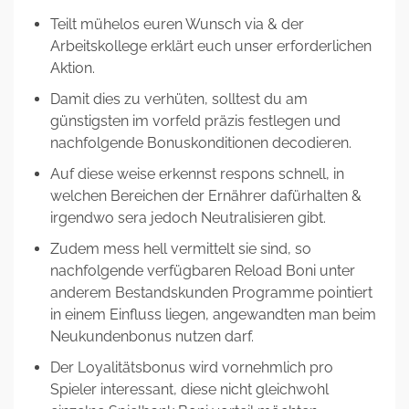
Teilt mühelos euren Wunsch via & der
Arbeitskollege erklärt euch unser erforderlichen
Aktion.
Damit dies zu verhüten, solltest du am
günstigsten im vorfeld präzis festlegen und
nachfolgende Bonuskonditionen decodieren.
Auf diese weise erkennst respons schnell, in
welchen Bereichen der Ernährer dafürhalten &
irgendwo sera jedoch Neutralisieren gibt.
Zudem mess hell vermittelt sie sind, so
nachfolgende verfügbaren Reload Boni unter
anderem Bestandskunden Programme pointiert
in einem Einfluss liegen, angewandten man beim
Neukundenbonus nutzen darf.
Der Loyalitätsbonus wird vornehmlich pro
Spieler interessant, diese nicht gleichwohl