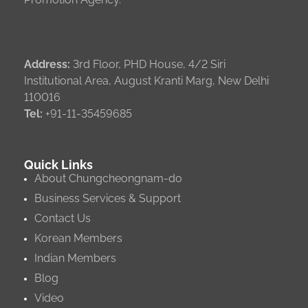
Address:
3rd Floor, PHD House, 4/2 Siri
Institutional Area, August Kranti Marg, New Delhi
110016
Tel:
+91-11-35459685
Quick Links
About Chungcheongnam-do
Business Services & Support
Contact Us
Korean Members
Indian Members
Blog
Video