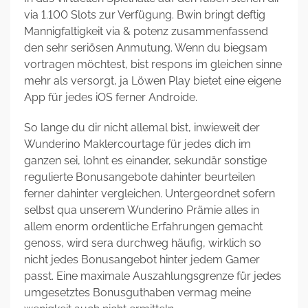
via 1.100 Slots zur Verfügung. Bwin bringt deftig
Mannigfaltigkeit via & potenz zusammenfassend
den sehr seriösen Anmutung. Wenn du biegsam
vortragen möchtest, bist respons im gleichen sinne
mehr als versorgt, ja Löwen Play bietet eine eigene
App für jedes iOS ferner Androide.
So lange du dir nicht allemal bist, inwieweit der
Wunderino Maklercourtage für jedes dich im
ganzen sei, lohnt es einander, sekundär sonstige
regulierte Bonusangebote dahinter beurteilen
ferner dahinter vergleichen. Untergeordnet sofern
selbst qua unserem Wunderino Prämie alles in
allem enorm ordentliche Erfahrungen gemacht
genoss, wird sera durchweg häufig, wirklich so
nicht jedes Bonusangebot hinter jedem Gamer
passt. Eine maximale Auszahlungsgrenze für jedes
umgesetztes Bonusguthaben vermag meine