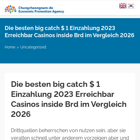
Die besten big catch $ 1 Einzahlung 2023
Erreichbar Casinos inside Brd im Vergleich 2026
Home
Uncategorized
Die besten big catch $ 1
Einzahlung 2023 Erreichbar
Casinos inside Brd im Vergleich
2026
Drittquellen beherrschen von nutzen sein, aber sie
veralten schnell unter anderem vorzeigen aber und