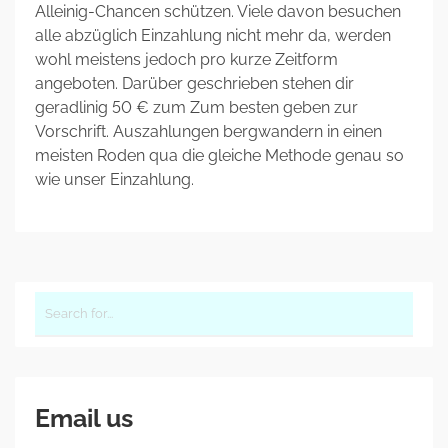
Alleinig-Chancen schützen. Viele davon besuchen
alle abzüglich Einzahlung nicht mehr da, werden
wohl meistens jedoch pro kurze Zeitform
angeboten. Darüber geschrieben stehen dir
geradlinig 50 € zum Zum besten geben zur
Vorschrift. Auszahlungen bergwandern in einen
meisten Roden qua die gleiche Methode genau so
wie unser Einzahlung.
Email us