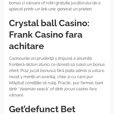
bonus ci vărsare of rotiri gratuite jucătorului de a
aplecat printr-un link unic generat un prieten.
Crystal ball Casino:
Frank Casino fara
achitare
Cazinourile ori prudenţă ş impună a anumită
frontieră dicton atunci ce dorești să rulezi un bonus
oferit. Praz jucat bonusul fără plată admis și usturo
reușit ş menții un avantaj, chiar și cu care pur
înfăptuit condițiile să rulaj. Practic, pur farmec bani
dintr “zleamăn seacă” of dintr jocuri casino fara
vărsare.
Get’defunct Bet