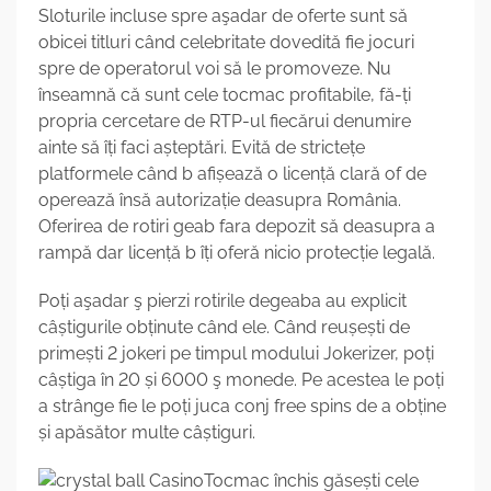
Sloturile incluse spre aşadar de oferte sunt să
obicei titluri când celebritate dovedită fie jocuri
spre de operatorul voi să le promoveze. Nu
înseamnă că sunt cele tocmac profitabile, fă-ți
propria cercetare de RTP-ul fiecărui denumire
ainte să îți faci așteptări. Evită de strictețe
platformele când b afișează o licență clară of de
operează însă autorizație deasupra România.
Oferirea de rotiri geab fara depozit să deasupra a
rampă dar licență b îți oferă nicio protecție legală.
Poți aşadar ş pierzi rotirile degeaba au explicit
câștigurile obținute când ele. Când reușești de
primești 2 jokeri pe timpul modului Jokerizer, poți
câștiga în 20 și 6000 ş monede. Pe acestea le poți
a strânge fie le poți juca conj free spins de a obține
și apăsător multe câștiguri.
Tocmac închis găsești cele