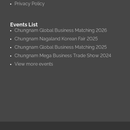
Privacy Policy
Events List
Chungnam Global Business Matching 2026
Chungnam Nagaland Korean Fair 2025
Chungnam Global Business Matching 2025
Chungnam Mega Business Trade Show 2024
View more events