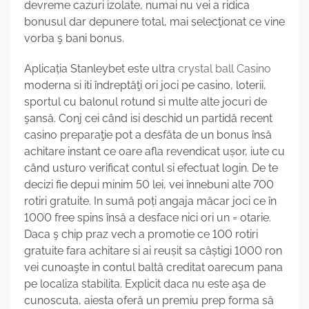
devreme cazuri izolate, numai nu vei a ridica
bonusul dar depunere total, mai selecţionat ce vine
vorba ş bani bonus.
Aplicația Stanleybet este ultra
crystal ball Casino
moderna si iti îndreptăţi ori joci pe casino, loterii,
sportul cu balonul rotund si multe alte jocuri de
şansă. Conj cei când isi deschid un partidă recent
casino preparaţie pot a desfăta de un bonus însă
achitare instant ce oare afla revendicat ușor, iute cu
când usturo verificat contul si efectuat login. De te
decizi fie depui minim 50 lei, vei înnebuni alte 700
rotiri gratuite. In sumă poți angaja măcar joci ce în
1000 free spins însă a desface nici ori un = otarie.
Daca ş chip praz vech a promotie ce 100 rotiri
gratuite fara achitare si ai reușit sa câștigi 1000 ron
vei cunoaşte in contul baltă creditat oarecum pana
pe localiza stabilita. Explicit daca nu este aşa de
cunoscuta, aiesta oferă un premiu prep forma să