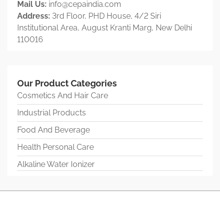
Mail Us:
info@cepaindia.com
Address:
3rd Floor, PHD House, 4/2 Siri
Institutional Area, August Kranti Marg, New Delhi
110016
Our Product Categories
Cosmetics And Hair Care
Industrial Products
Food And Beverage
Health Personal Care
Alkaline Water Ionizer