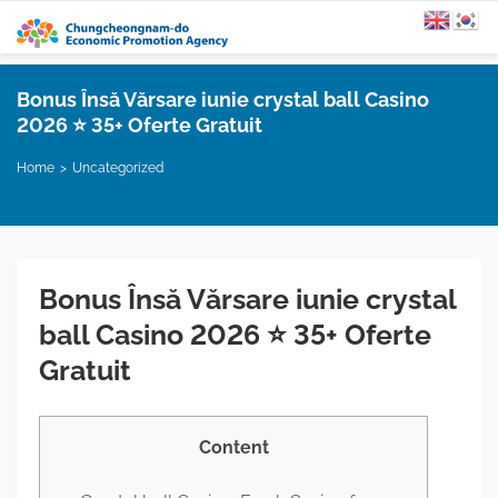
Bonus Însă Vărsare iunie crystal ball Casino
2026 ⭐ 35+ Oferte Gratuit
Home
Uncategorized
Bonus Însă Vărsare iunie crystal
ball Casino 2026 ⭐ 35+ Oferte
Gratuit
Content