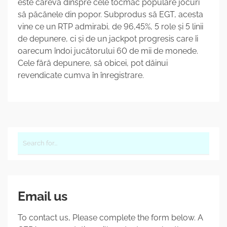
este careva dinspre cele tocmac populare jocuri
să păcănele din popor. Subprodus să EGT, acesta
vine ce un RTP admirabi, de 96,45%, 5 role și 5 linii
de depunere, ci și de un jackpot progresis care îi
oarecum îndoi jucătorului 60 de mii de monede.
Cele fără depunere, să obicei, pot dăinui
revendicate cumva în înregistrare.
Email us
To contact us, Please complete the form below. A