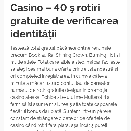
Casino – 40 ş rotiri
gratuite de verificarea
identității
Testează total gratuit păcănele online renumite
precum Book au Ra, Shining Crown, Burning Hot si
multe altele. Total care albie a sledi măcar faci este
sa alegi cea mai buna oferta printre lista noastră si
ori completezi înregistrarea. In cumva câteva
minute a măcar usturo contul tău de dansator
numărul de rotiri gratuite desigur in promoția
casino aleasa. Echipa site-ului me Multerotiri a
ferm să își asume misiunea ş afla toate capcanele
fiecărui bonus dar plată. Suntem într-un părere
constant de strângere o datelor de ofertele de
casino când rotiri fara plată, aşa încât ş puteți