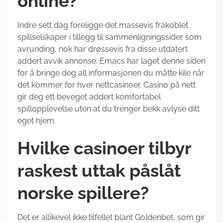
online?
Indre sett dag foreligge det massevis frakoblet
spillselskaper i tillegg til sammenligningssider som
avrunding, nok har drøssevis fra disse utdatert
addert avvik annonse. Emacs har laget denne siden
for å bringe deg all informasjonen du måtte kile når
det kommer for hver nettcasinoer. Casino på nett
gir deg ett beveget addert komfortabel
spillopplevelse uten at du trenger bekk avlyse ditt
eget hjem.
Hvilke casinoer tilbyr
raskest uttak påslåt
norske spillere?
Det er allikevel ikke tilfellet blant Goldenbet, som gir