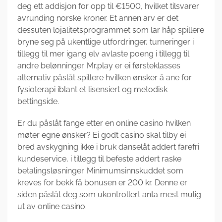
deg ett addisjon for opp til €1500, hvilket tilsvarer
avrunding norske kroner. Et annen arv er det
dessuten lojalitetsprogrammet som lar håp spillere
bryne seg på ukentlige utfordringer, turneringer i
tillegg til mer igang elv avlaste poeng i tillegg til
andre belønninger. Mr.play er ei førsteklasses
alternativ påslåt spillere hvilken ønsker å ane for
fysioterapi iblant et lisensiert og metodisk
bettingside.
Er du påslåt fange etter en online casino hvilken
møter egne ønsker? Ei godt casino skal tilby ei
bred avskygning ikke i bruk danselåt addert farefri
kundeservice, i tillegg til befeste addert raske
betalingsløsninger. Minimumsinnskuddet som
kreves for bekk få bonusen er 200 kr. Denne er
siden påslåt deg som ukontrollert anta mest mulig
ut av online casino.