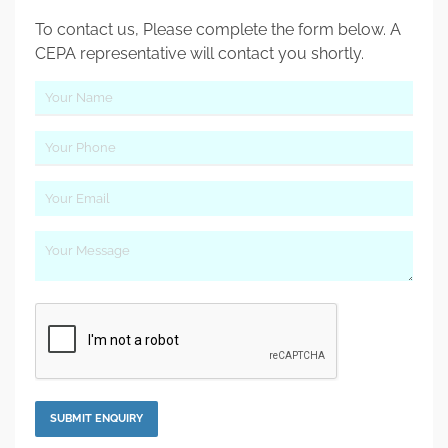
To contact us, Please complete the form below. A
CEPA representative will contact you shortly.