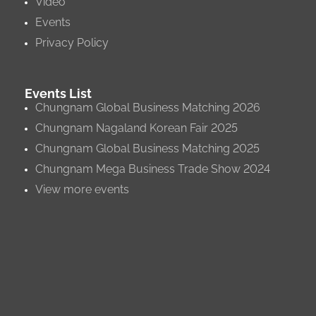
Video
Events
Privacy Policy
Events List
Chungnam Global Business Matching 2026
Chungnam Nagaland Korean Fair 2025
Chungnam Global Business Matching 2025
Chungnam Mega Business Trade Show 2024
View more events