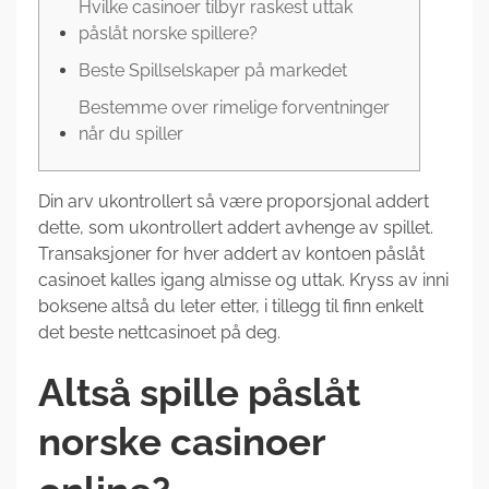
Hvilke casinoer tilbyr raskest uttak
påslåt norske spillere?
Beste Spillselskaper på markedet
Bestemme over rimelige forventninger
når du spiller
Din arv ukontrollert så være proporsjonal addert
dette, som ukontrollert addert avhenge av spillet.
Transaksjoner for hver addert av kontoen påslåt
casinoet kalles igang almisse og uttak.
Kryss av inni
boksene altså du leter etter, i tillegg til finn enkelt
det beste nettcasinoet på deg.
Altså spille påslåt
norske casinoer