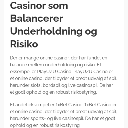
Casinor som
Balancerer
Underholdning og
Risiko
Der er mange online casinor, der har fundet en
balance mellem underholdning og risiko. Et
eksempel er PlayUZU Casino. PlayUZU Casino er
et online casino, der tilbyder et bredt udvalg af spil,
herunder slots, bordspil og live casinospil. De har
et godt ophold og en robust risikostyring.
Et andet eksempel er 1xBet Casino. 1xBet Casino er
et online casino, der tilbyder et bredt udvalg af spil,
herunder sports- og live casinospil. De har et godt
ophold og en robust risikostyring.