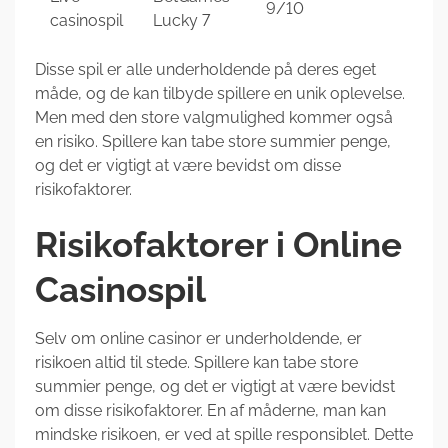
9/10
casinospil
Lucky 7
Disse spil er alle underholdende på deres eget
måde, og de kan tilbyde spillere en unik oplevelse.
Men med den store valgmulighed kommer også
en risiko. Spillere kan tabe store summier penge,
og det er vigtigt at være bevidst om disse
risikofaktorer.
Risikofaktorer i Online
Casinospil
Selv om online casinor er underholdende, er
risikoen altid til stede. Spillere kan tabe store
summier penge, og det er vigtigt at være bevidst
om disse risikofaktorer. En af måderne, man kan
mindske risikoen, er ved at spille responsiblet. Dette