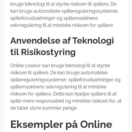
bruge teknologi til at styrke risikoen til spillere. De
kan bruge automatiske spillereguleringssystemer,
spilleforudsætninger og spillemaskinens
selvregulering til at mindske risikoen for spillere.
Anvendelse af Teknologi
til Risikostyring
Online casinor kan bruge teknologi til at styrke
risikoen til spillere. De kan bruge automatiske
spillereguleringssystemer, spilleforudsætninger og
spillemaskinens selvregulering til at mindske
risikoen for spillere. Dette kan hjælpe spillere til at
spille mere responsablet og mindske risikoen for, at
de taber store summier penge.
Eksempler på Online