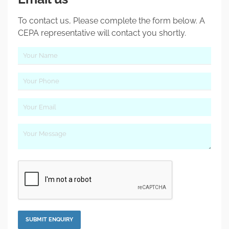
To contact us, Please complete the form below. A
CEPA representative will contact you shortly.